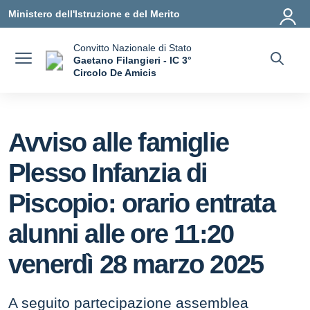
Vai ai contenuti
Vai al menu di navigazione
Vai al footer
Ministero dell'Istruzione e del Merito
Convitto Nazionale di Stato
Gaetano Filangieri - IC 3°
Circolo De Amicis
— Visita la pagina iniziale della scuola
Avviso alle famiglie
Plesso Infanzia di
Piscopio: orario entrata
alunni alle ore 11:20
venerdì 28 marzo 2025
A seguito partecipazione assemblea