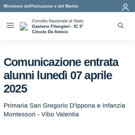
Vai ai contenuti
Vai al menu di navigazione
Vai al footer
Ministero dell'Istruzione e del Merito
Convitto Nazionale di Stato
Gaetano Filangieri - IC 3°
Circolo De Amicis
— Visita la pagina iniziale della scuola
Comunicazione entrata
alunni lunedì 07 aprile
2025
Primaria San Gregorio D'Ippona e Infanzia
Montessori - Vibo Valentia