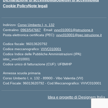
Dichiarazione di accessibilità
Obiettivi di accessibilità
Cookie Policy
Note legali
Indirizzo:
Corso Umberto I, n. 132
Centralino:
0963/547667
Email:
vvvc010001@istruzione.it
Posta elettronica certificata (PEC):
vvvc010001@pec.istruzione.it
Codice fiscale: 96013620792
Codice meccanografico:
VVVC010001
Codice Indice delle Pubbliche Amministrazioni (IPA):
istsc_vvvc010001
Codice unico di fatturazione (CUF): UFBMHP
Annessa scuola primaria
Corso Umberto I, n. 132 - 89900 - Vibo Valentia (VV)
Cod.Fiscale: 96013620792 - Cod.Meccanografico: VVVC010001
Idea e progetto di Designers Italia