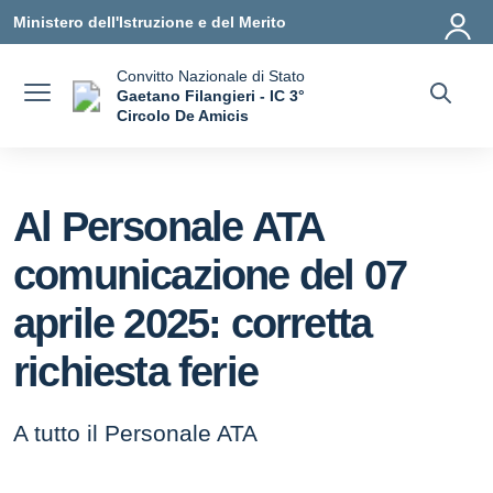
Vai ai contenuti
Vai al menu di navigazione
Vai al footer
Ministero dell'Istruzione e del Merito
Convitto Nazionale di Stato
Gaetano Filangieri - IC 3°
Circolo De Amicis
— Visita la pagina iniziale della scuola
Al Personale ATA
comunicazione del 07
aprile 2025: corretta
richiesta ferie
A tutto il Personale ATA