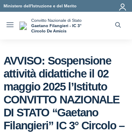
Vai ai contenuti
Vai al menu di navigazione
Vai al footer
Ministero dell'Istruzione e del Merito
Convitto Nazionale di Stato
Gaetano Filangieri - IC 3°
Circolo De Amicis
— Visita la pagina iniziale della scuola
AVVISO: Sospensione
attività didattiche il 02
maggio 2025 l’Istituto
CONVITTO NAZIONALE
DI STATO “Gaetano
Filangieri” IC 3° Circolo –