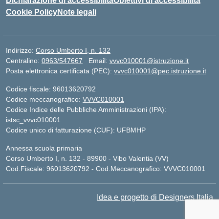
Dichiarazione di accessibilità
Obiettivi di accessibilità
Cookie Policy
Note legali
Indirizzo:
Corso Umberto I, n. 132
Centralino:
0963/547667
Email:
vvvc010001@istruzione.it
Posta elettronica certificata (PEC):
vvvc010001@pec.istruzione.it
Codice fiscale: 96013620792
Codice meccanografico:
VVVC010001
Codice Indice delle Pubbliche Amministrazioni (IPA):
istsc_vvvc010001
Codice unico di fatturazione (CUF): UFBMHP
Annessa scuola primaria
Corso Umberto I, n. 132 - 89900 - Vibo Valentia (VV)
Cod.Fiscale: 96013620792 - Cod.Meccanografico: VVVC010001
Idea e progetto di Designers Italia