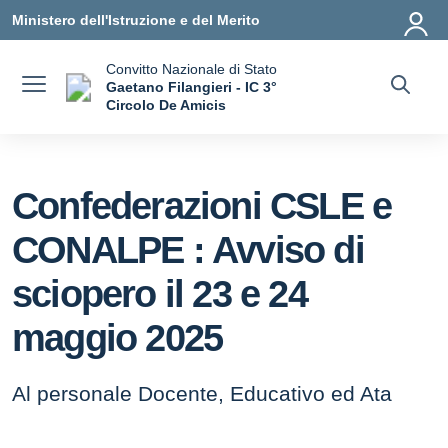
Vai ai contenuti
Vai al menu di navigazione
Vai al footer
Ministero dell'Istruzione e del Merito
Convitto Nazionale di Stato
Gaetano Filangieri - IC 3°
Circolo De Amicis
— Visita la pagina iniziale della scuola
Confederazioni CSLE e
CONALPE : Avviso di
sciopero il 23 e 24
maggio 2025
Al personale Docente, Educativo ed Ata