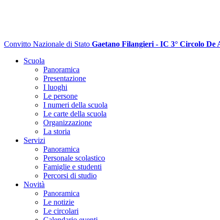
Convitto Nazionale di Stato
Gaetano Filangieri - IC 3° Circolo De 
Scuola
Panoramica
Presentazione
I luoghi
Le persone
I numeri della scuola
Le carte della scuola
Organizzazione
La storia
Servizi
Panoramica
Personale scolastico
Famiglie e studenti
Percorsi di studio
Novità
Panoramica
Le notizie
Le circolari
Calendario eventi