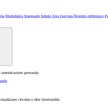
ria
Modulistica
Insegnanti
Istituto
Area riservata
Registro elettronico
P
a autenticazione personale.
iglie
isualizzare circolari e altre funzionalità.