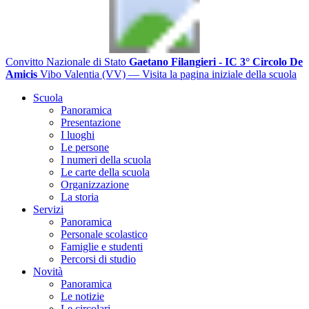
Convitto Nazionale di Stato
Gaetano Filangieri - IC 3° Circolo De
Amicis
Vibo Valentia (VV)
— Visita la pagina iniziale della scuola
Scuola
Panoramica
Presentazione
I luoghi
Le persone
I numeri della scuola
Le carte della scuola
Organizzazione
La storia
Servizi
Panoramica
Personale scolastico
Famiglie e studenti
Percorsi di studio
Novità
Panoramica
Le notizie
Le circolari