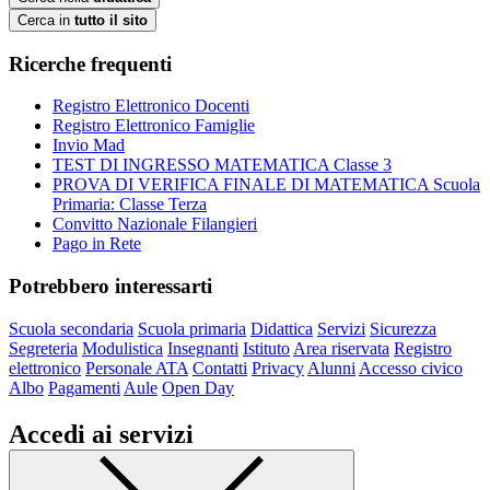
Cerca in
tutto il sito
Ricerche frequenti
Registro Elettronico Docenti
Registro Elettronico Famiglie
Invio Mad
TEST DI INGRESSO MATEMATICA Classe 3
PROVA DI VERIFICA FINALE DI MATEMATICA Scuola
Primaria: Classe Terza
Convitto Nazionale Filangieri
Pago in Rete
Potrebbero interessarti
Scuola secondaria
Scuola primaria
Didattica
Servizi
Sicurezza
Segreteria
Modulistica
Insegnanti
Istituto
Area riservata
Registro
elettronico
Personale ATA
Contatti
Privacy
Alunni
Accesso civico
Albo
Pagamenti
Aule
Open Day
Accedi ai servizi