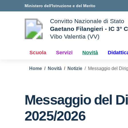
Vai ai contenuti
Vai al menu di navigazione
Vai al footer
Ministero dell'Istruzione e del Merito
Convitto Nazionale di Stato
Gaetano Filangieri - IC 3° 
Vibo Valentia (VV)
 della scuola
— Visita la pagina iniziale d
Scuola
Servizi
Novità
Didattic
Home
Novità
Notizie
Messaggio del Dirig
Messaggio del Dir
2025/2026