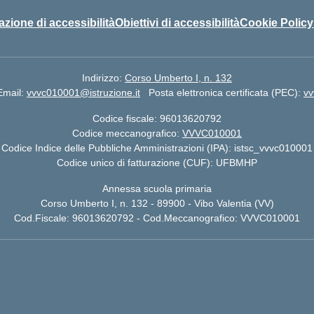
azione di accessibilità
Obiettivi di accessibilità
Cookie Policy
Indirizzo:
Corso Umberto I, n. 132
Email:
vvvc010001@istruzione.it
Posta elettronica certificata (PEC):
vv
Codice fiscale: 96013620792
Codice meccanografico:
VVVC010001
Codice Indice delle Pubbliche Amministrazioni (IPA): istsc_vvvc010001
Codice unico di fatturazione (CUF): UFBMHP
Annessa scuola primaria
Corso Umberto I, n. 132 - 89900 - Vibo Valentia (VV)
Cod.Fiscale: 96013620792 - Cod.Meccanografico: VVVC010001