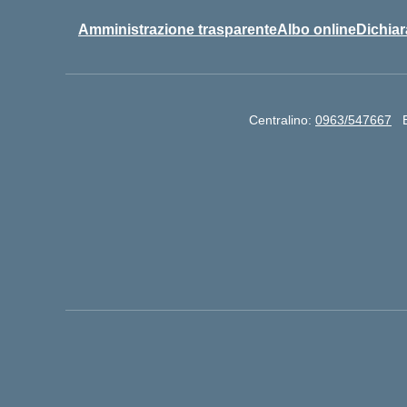
Amministrazione trasparente
Albo online
Dichiar
Centralino:
0963/547667