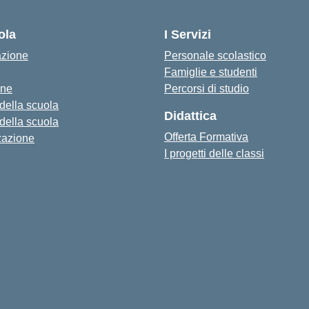
— Visita la pagina iniziale della s
ola
I Servizi
azione
Personale scolastico
Famiglie e studenti
one
Percorsi di studio
 della scuola
Didattica
 della scuola
Offerta Formativa
zazione
I progetti delle classi