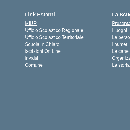
Link Esterni
La Scu
MIUR
Present
Ufficio Scolastico Regionale
I luoghi
Ufficio Scolastico Territoriale
Le pers
Scuola in Chiaro
I numeri
Iscrizioni On Line
Le carte
Invalsi
Organiz
Comune
La storia