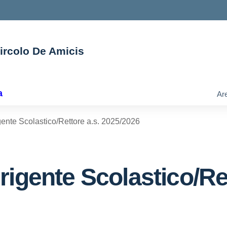
Circolo De Amicis
ella scuola
a
Are
ente Scolastico/Rettore a.s. 2025/2026
igente Scolastico/Ret