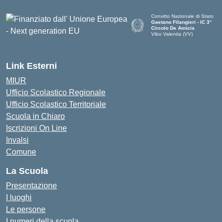
Convitto Nazionale di Stato
Gaetano Filangieri - IC 3°
Circolo De Amicis
Vibo Valentia (VV)
— Visita la pagina iniziale dell
Link Esterni
MIUR
Ufficio Scolastico Regionale
Ufficio Scolastico Territoriale
Scuola in Chiaro
Iscrizioni On Line
Invalsi
Comune
La Scuola
Presentazione
I luoghi
Le persone
I numeri della scuola