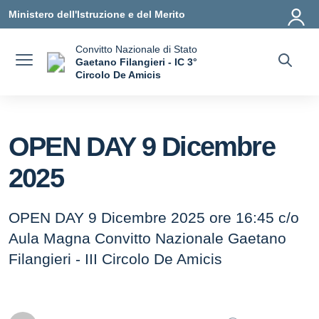
Vai ai contenuti
Vai al menu di navigazione
Vai al footer
Ministero dell'Istruzione e del Merito
Convitto Nazionale di Stato
Gaetano Filangieri - IC 3°
Circolo De Amicis
— Visita la pagina iniziale della scuola
OPEN DAY 9 Dicembre
2025
OPEN DAY 9 Dicembre 2025 ore 16:45 c/o
Aula Magna Convitto Nazionale Gaetano
Filangieri - III Circolo De Amicis