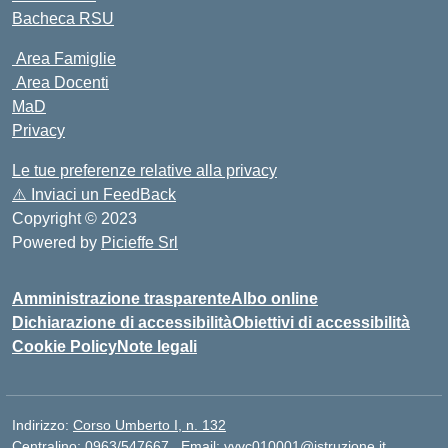
Bacheca RSU
Area Famiglie
Area Docenti
MaD
Privacy
Le tue preferenze relative alla privacy
⚠️
Inviaci un FeedBack
Copyright © 2023
Powered by
Picieffe Srl
Amministrazione trasparente
Albo online
Dichiarazione di accessibilità
Obiettivi di accessibilità
Cookie Policy
Note legali
Indirizzo:
Corso Umberto I, n. 132
Centralino:
0963/547667
Email:
vvvc010001@istruzione.it