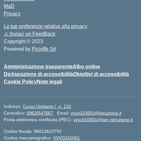
MaD
Privacy
Le tue preferenze relative alla privacy
⚠️
Inviaci un FeedBack
Copyright © 2023
Powered by
Picieffe Srl
Amministrazione trasparente
Albo online
Dichiarazione di accessibilità
Obiettivi di accessibilità
Cookie Policy
Note legali
Indirizzo:
Corso Umberto I, n. 132
Centralino:
0963/547667
Email:
vvvc010001@istruzione.it
Posta elettronica certificata (PEC):
vvvc010001@pec.istruzione.it
Codice fiscale: 96013620792
Codice meccanografico:
VVVC010001