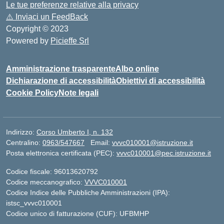
Le tue preferenze relative alla privacy
⚠️
Inviaci un FeedBack
Copyright © 2023
Powered by
Picieffe Srl
Amministrazione trasparente
Albo online
Dichiarazione di accessibilità
Obiettivi di accessibilità
Cookie Policy
Note legali
Indirizzo:
Corso Umberto I, n. 132
Centralino:
0963/547667
Email:
vvvc010001@istruzione.it
Posta elettronica certificata (PEC):
vvvc010001@pec.istruzione.it
Codice fiscale: 96013620792
Codice meccanografico:
VVVC010001
Codice Indice delle Pubbliche Amministrazioni (IPA):
istsc_vvvc010001
Codice unico di fatturazione (CUF): UFBMHP