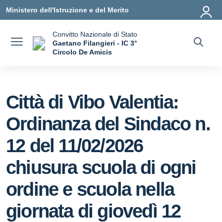
Vai ai contenuti
Vai al menu di navigazione
Vai al footer
Ministero dell'Istruzione e del Merito
Convitto Nazionale di Stato
Gaetano Filangieri - IC 3°
Circolo De Amicis
— Visita la pagina iniziale della scuola
Città di Vibo Valentia:
Ordinanza del Sindaco n.
12 del 11/02/2026
chiusura scuola di ogni
ordine e scuola nella
giornata di giovedì 12