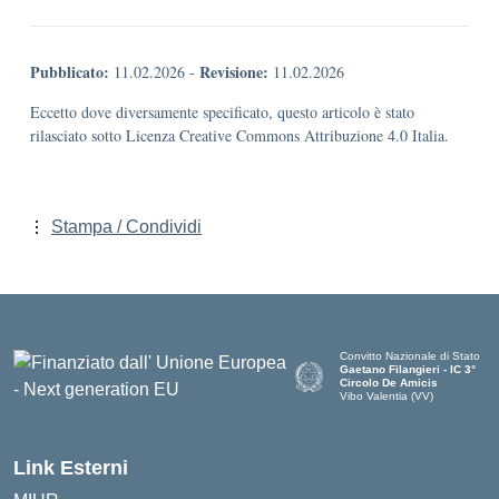
Pubblicato:
Revisione:
11.02.2026
-
11.02.2026
Eccetto dove diversamente specificato, questo articolo è stato
rilasciato sotto Licenza Creative Commons Attribuzione 4.0 Italia.
Stampa / Condividi
Convitto Nazionale di Stato
Gaetano Filangieri - IC 3°
Circolo De Amicis
Vibo Valentia (VV)
— Visita la pagina iniziale dell
Link Esterni