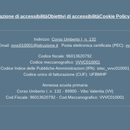
azione di accessibilità
Obiettivi di accessibilità
Cookie Policy
Indirizzo:
Corso Umberto I, n. 132
Email:
vvvc010001@istruzione.it
Posta elettronica certificata (PEC):
vv
Codice fiscale: 96013620792
Codice meccanografico:
VVVC010001
Codice Indice delle Pubbliche Amministrazioni (IPA): istsc_vvvc010001
Codice unico di fatturazione (CUF): UFBMHP
Annessa scuola primaria
Corso Umberto I, n. 132 - 89900 - Vibo Valentia (VV)
Cod.Fiscale: 96013620792 - Cod.Meccanografico: VVVC010001