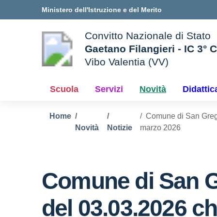
Vai ai contenuti
Vai al menu di navigazione
Vai al footer
Ministero dell'Istruzione e del Merito
Convitto Nazionale di Stato
Gaetano Filangieri - IC 3° 
Vibo Valentia (VV)
 della scuola
— Visita la pagina iniziale d
Scuola
Servizi
Novità
Didattic
Home
Comune di San Gregor
Novità
Notizie
marzo 2026
Comune di San Gr
del 03.03.2026 ch