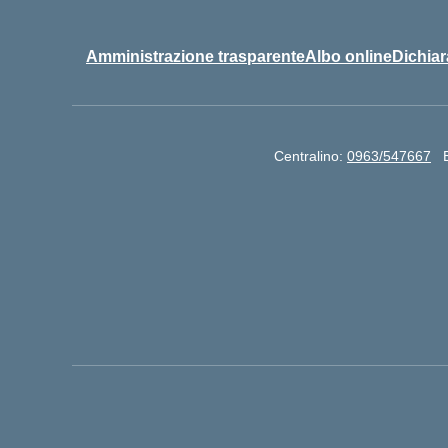
Amministrazione trasparente
Albo online
Dichiar
Centralino:
0963/547667