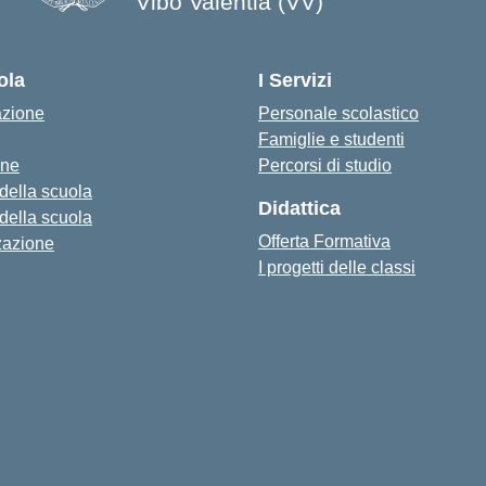
Vibo Valentia (VV)
— Visita la pagina iniziale della s
ola
I Servizi
azione
Personale scolastico
Famiglie e studenti
one
Percorsi di studio
 della scuola
Didattica
 della scuola
Offerta Formativa
zazione
I progetti delle classi