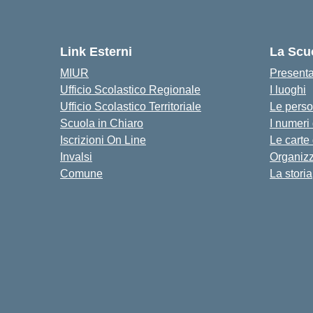
Link Esterni
La Scu
MIUR
Present
Ufficio Scolastico Regionale
I luoghi
Ufficio Scolastico Territoriale
Le pers
Scuola in Chiaro
I numeri
Iscrizioni On Line
Le carte
Invalsi
Organiz
Comune
La storia