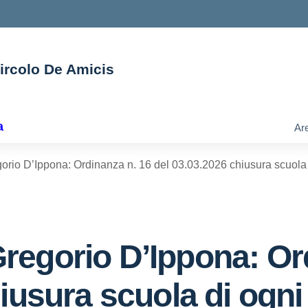
Circolo De Amicis
ella scuola
a
Are
io D’Ippona: Ordinanza n. 16 del 03.03.2026 chiusura scuola d
egorio D’Ippona: Ord
iusura scuola di ogni