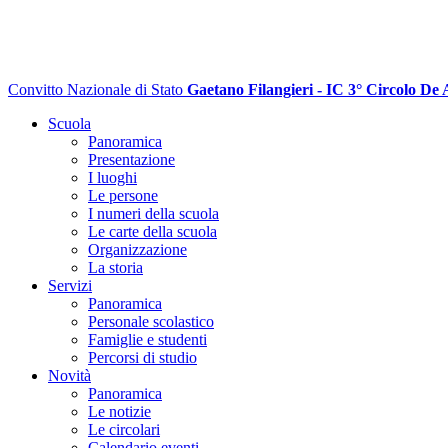
Convitto Nazionale di Stato
Gaetano Filangieri - IC 3° Circolo De 
Scuola
Panoramica
Presentazione
I luoghi
Le persone
I numeri della scuola
Le carte della scuola
Organizzazione
La storia
Servizi
Panoramica
Personale scolastico
Famiglie e studenti
Percorsi di studio
Novità
Panoramica
Le notizie
Le circolari
Calendario eventi