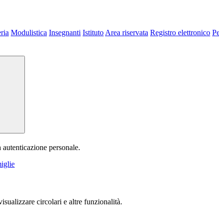
ria
Modulistica
Insegnanti
Istituto
Area riservata
Registro elettronico
P
a autenticazione personale.
iglie
isualizzare circolari e altre funzionalità.