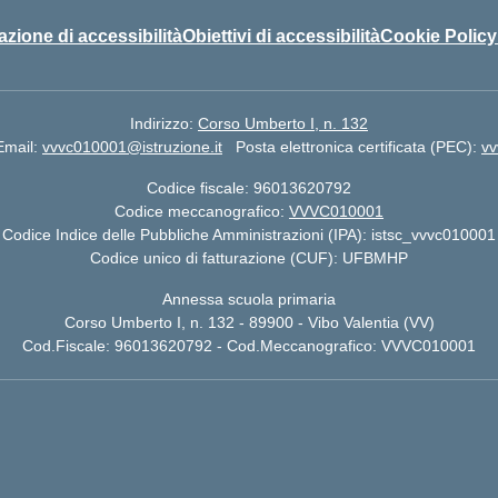
azione di accessibilità
Obiettivi di accessibilità
Cookie Policy
Indirizzo:
Corso Umberto I, n. 132
Email:
vvvc010001@istruzione.it
Posta elettronica certificata (PEC):
vv
Codice fiscale: 96013620792
Codice meccanografico:
VVVC010001
Codice Indice delle Pubbliche Amministrazioni (IPA): istsc_vvvc010001
Codice unico di fatturazione (CUF): UFBMHP
Annessa scuola primaria
Corso Umberto I, n. 132 - 89900 - Vibo Valentia (VV)
Cod.Fiscale: 96013620792 - Cod.Meccanografico: VVVC010001