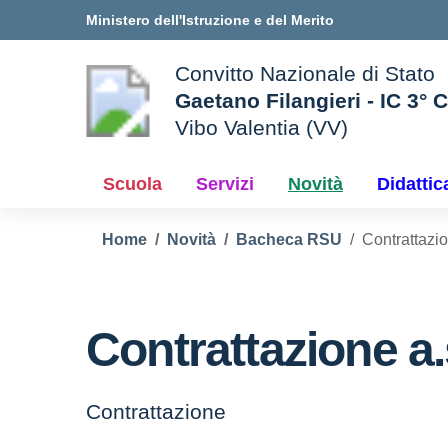
Vai ai contenuti
Vai al menu di navigazione
Vai al footer
Ministero dell'Istruzione e del Merito
Convitto Nazionale di Stato
Gaetano Filangieri - IC 3° 
Vibo Valentia (VV)
 della scuola
— Visita la pagina iniziale d
Scuola
Servizi
Novità
Didattic
Home
Novità
Bacheca RSU
Contrattazi
Contrattazione a
Contrattazione