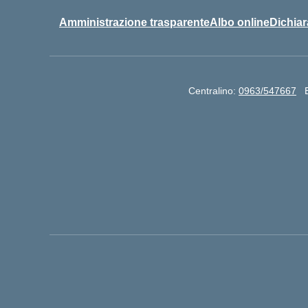
Amministrazione trasparente
Albo online
Dichiar
Centralino:
0963/547667