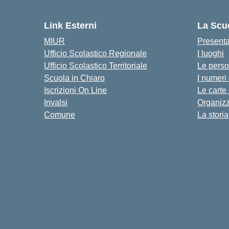
Link Esterni
La Scu
MIUR
Present
Ufficio Scolastico Regionale
I luoghi
Ufficio Scolastico Territoriale
Le pers
Scuola in Chiaro
I numeri
Iscrizioni On Line
Le carte
Invalsi
Organiz
Comune
La storia