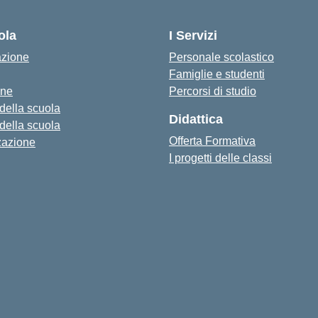
— Visita la pagina iniziale della s
ola
I Servizi
azione
Personale scolastico
Famiglie e studenti
one
Percorsi di studio
 della scuola
Didattica
 della scuola
Offerta Formativa
zazione
I progetti delle classi