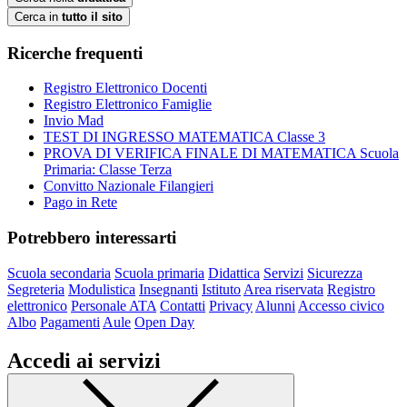
Cerca in
tutto il sito
Ricerche frequenti
Registro Elettronico Docenti
Registro Elettronico Famiglie
Invio Mad
TEST DI INGRESSO MATEMATICA Classe 3
PROVA DI VERIFICA FINALE DI MATEMATICA Scuola
Primaria: Classe Terza
Convitto Nazionale Filangieri
Pago in Rete
Potrebbero interessarti
Scuola secondaria
Scuola primaria
Didattica
Servizi
Sicurezza
Segreteria
Modulistica
Insegnanti
Istituto
Area riservata
Registro
elettronico
Personale ATA
Contatti
Privacy
Alunni
Accesso civico
Albo
Pagamenti
Aule
Open Day
Accedi ai servizi