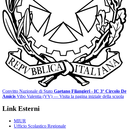
Convitto Nazionale di Stato
Gaetano Filangieri - IC 3° Circolo De
Amicis
Vibo Valentia (VV)
— Visita la pagina iniziale della scuola
Link Esterni
MIUR
Ufficio Scolastico Regionale