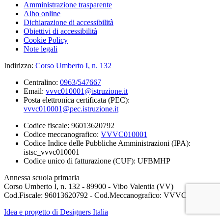
Amministrazione trasparente
Albo online
Dichiarazione di accessibilità
Obiettivi di accessibilità
Cookie Policy
Note legali
Indirizzo:
Corso Umberto I, n. 132
Centralino:
0963/547667
Email:
vvvc010001@istruzione.it
Posta elettronica certificata (PEC):
vvvc010001@pec.istruzione.it
Codice fiscale: 96013620792
Codice meccanografico:
VVVC010001
Codice Indice delle Pubbliche Amministrazioni (IPA):
istsc_vvvc010001
Codice unico di fatturazione (CUF): UFBMHP
Annessa scuola primaria
Corso Umberto I, n. 132 - 89900 - Vibo Valentia (VV)
Cod.Fiscale: 96013620792 - Cod.Meccanografico: VVVC010001
Idea e progetto di Designers Italia