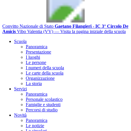
Convitto Nazionale di Stato
Gaetano Filangieri - IC 3° Circolo De
Amicis
Vibo Valentia (VV)
— Visita la pagina iniziale della scuola
Scuola
Panoramica
Presentazione
I luoghi
Le persone
I numeri della scuola
Le carte della scuola
Organizzazione
La storia
Servizi
Panoramica
Personale scolastico
Famiglie e studenti
Percorsi di studio
Novità
Panoramica
Le notizie
Le circolari