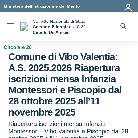
Vai ai contenuti
Vai al menu di navigazione
Vai al footer
Ministero dell'Istruzione e del Merito
Convitto Nazionale di Stato
Gaetano Filangieri - IC 3°
Circolo De Amicis
— Visita la pagina iniziale della scuola
Circolare 28
Comune di Vibo Valentia:
A.S. 2025.2026 Riapertura
iscrizioni mensa Infanzia
Montessori e Piscopio dal
28 ottobre 2025 all’11
novembre 2025
Riapertura iscrizioni mensa Infanzia
Montessori - Vibo Valentia e Piscopio dal 28