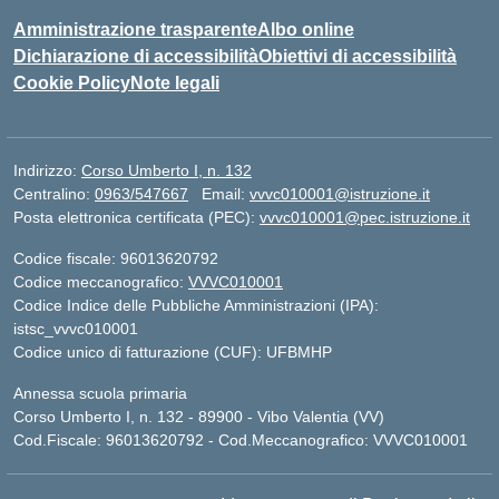
Amministrazione trasparente
Albo online
Dichiarazione di accessibilità
Obiettivi di accessibilità
Cookie Policy
Note legali
Indirizzo:
Corso Umberto I, n. 132
Centralino:
0963/547667
Email:
vvvc010001@istruzione.it
Posta elettronica certificata (PEC):
vvvc010001@pec.istruzione.it
Codice fiscale: 96013620792
Codice meccanografico:
VVVC010001
Codice Indice delle Pubbliche Amministrazioni (IPA):
istsc_vvvc010001
Codice unico di fatturazione (CUF): UFBMHP
Annessa scuola primaria
Corso Umberto I, n. 132 - 89900 - Vibo Valentia (VV)
Cod.Fiscale: 96013620792 - Cod.Meccanografico: VVVC010001