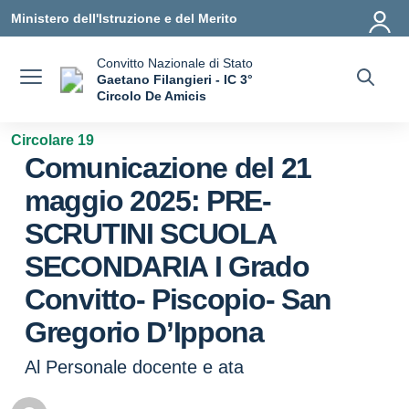
Vai ai contenuti
Vai al menu di navigazione
Vai al footer
Ministero dell'Istruzione e del Merito
Convitto Nazionale di Stato
Gaetano Filangieri - IC 3°
Circolo De Amicis
— Visita la pagina iniziale della scuola
Circolare 19
Comunicazione del 21
maggio 2025: PRE-
SCRUTINI SCUOLA
SECONDARIA I Grado
Convitto- Piscopio- San
Gregorio D’Ippona
Al Personale docente e ata