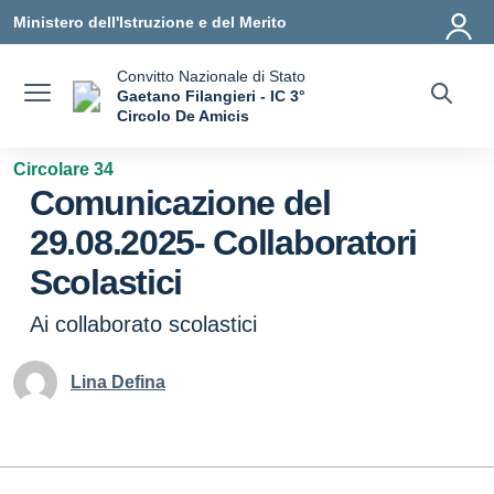
Vai ai contenuti
Vai al menu di navigazione
Vai al footer
Ministero dell'Istruzione e del Merito
Convitto Nazionale di Stato
Gaetano Filangieri - IC 3°
Circolo De Amicis
— Visita la pagina iniziale della scuola
Circolare 34
Comunicazione del
29.08.2025- Collaboratori
Scolastici
Ai collaborato scolastici
Lina Defina