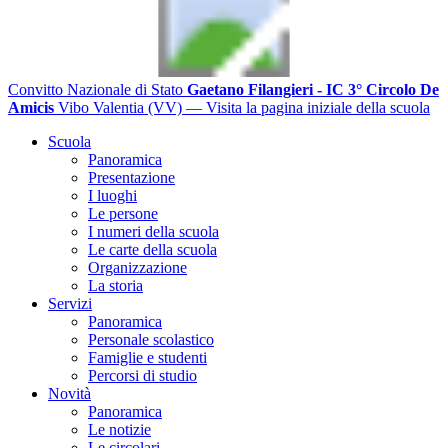
Convitto Nazionale di Stato
Gaetano Filangieri - IC 3° Circolo De
Amicis
Vibo Valentia (VV)
— Visita la pagina iniziale della scuola
Scuola
Panoramica
Presentazione
I luoghi
Le persone
I numeri della scuola
Le carte della scuola
Organizzazione
La storia
Servizi
Panoramica
Personale scolastico
Famiglie e studenti
Percorsi di studio
Novità
Panoramica
Le notizie
Le circolari