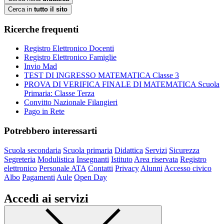
Cerca in
tutto il sito
Ricerche frequenti
Registro Elettronico Docenti
Registro Elettronico Famiglie
Invio Mad
TEST DI INGRESSO MATEMATICA Classe 3
PROVA DI VERIFICA FINALE DI MATEMATICA Scuola
Primaria: Classe Terza
Convitto Nazionale Filangieri
Pago in Rete
Potrebbero interessarti
Scuola secondaria
Scuola primaria
Didattica
Servizi
Sicurezza
Segreteria
Modulistica
Insegnanti
Istituto
Area riservata
Registro
elettronico
Personale ATA
Contatti
Privacy
Alunni
Accesso civico
Albo
Pagamenti
Aule
Open Day
Accedi ai servizi