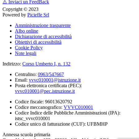
⚠️
Inviaci un FeedBack
Copyright © 2023
Powered by
Picieffe Srl
Amministrazione trasparente
Albo online
Dichiarazione di accessibilità
Obiettivi di accessibilità
Cookie Policy
Note legali
Indirizzo:
Corso Umberto I, n. 132
Centralino:
0963/547667
Email:
vvvc010001@istruzione.it
Posta elettronica certificata (PEC):
vvvc010001@pec.istruzione.it
Codice fiscale: 96013620792
Codice meccanografico:
VVVC010001
Codice Indice delle Pubbliche Amministrazioni (IPA):
istsc_vvvc010001
Codice unico di fatturazione (CUF): UFBMHP
Annessa scuola primaria