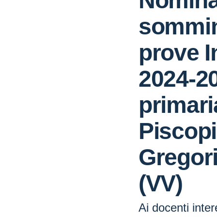
Nomina
sommin
prove I
2024-2
primari
Piscopi
Gregor
(VV)
Ai docenti inter