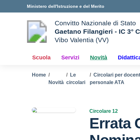
Vai ai contenuti
Vai al menu di navigazione
Vai al footer
Ministero dell'Istruzione e del Merito
Convitto Nazionale di Stato
Gaetano Filangieri - IC 3° 
Vibo Valentia (VV)
 della scuola
— Visita la pagina iniziale d
Scuola
Servizi
Novità
Didattic
Home
Le
Circolari per docent
Novità
circolari
personale ATA
Circolare 12
Errata 