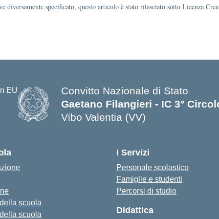
e diversamente specificato, questo articolo è stato rilasciato sotto Licenza Cr
Convitto Nazionale di Stato
Gaetano Filangieri - IC 3° Circo
Vibo Valentia (VV)
— Visita la pagina iniziale della s
ola
I Servizi
azione
Personale scolastico
Famiglie e studenti
one
Percorsi di studio
 della scuola
Didattica
 della scuola