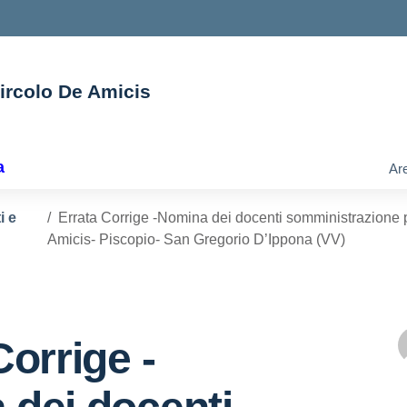
Circolo De Amicis
ella scuola
a
Are
i e
Errata Corrige -Nomina dei docenti somministrazione 
Amicis- Piscopio- San Gregorio D’Ippona (VV)
Corrige -