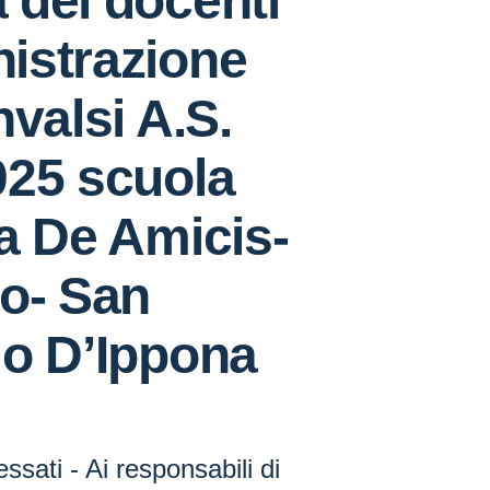
 dei docenti
istrazione
nvalsi A.S.
025 scuola
a De Amicis-
o- San
io D’Ippona
essati - Ai responsabili di