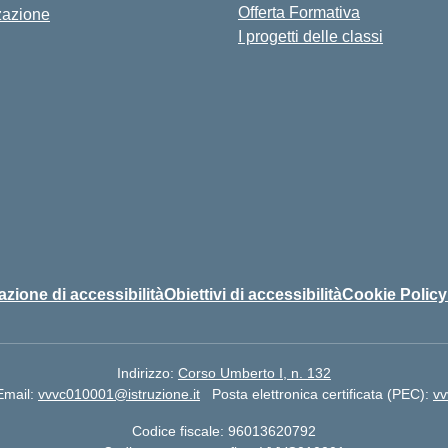
Offerta Formativa
zazione
I progetti delle classi
azione di accessibilità
Obiettivi di accessibilità
Cookie Policy
Indirizzo:
Corso Umberto I, n. 132
Email:
vvvc010001@istruzione.it
Posta elettronica certificata (PEC):
vv
Codice fiscale: 96013620792