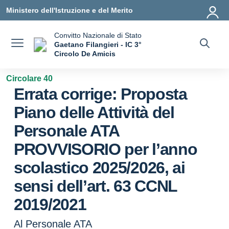
Vai ai contenuti
Vai al menu di navigazione
Vai al footer
Ministero dell'Istruzione e del Merito
Convitto Nazionale di Stato
Gaetano Filangieri - IC 3°
Circolo De Amicis
— Visita la pagina iniziale della scuola
Circolare 40
Errata corrige: Proposta
Piano delle Attività del
Personale ATA
PROVVISORIO per l’anno
scolastico 2025/2026, ai
sensi dell’art. 63 CCNL
2019/2021
Al Personale ATA