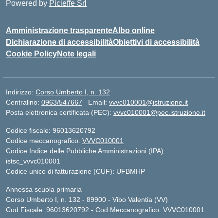
Powered by
Picieffe Srl
Amministrazione trasparente
Albo online
Dichiarazione di accessibilità
Obiettivi di accessibilità
Cookie Policy
Note legali
Indirizzo:
Corso Umberto I, n. 132
Centralino:
0963/547667
Email:
vvvc010001@istruzione.it
Posta elettronica certificata (PEC):
vvvc010001@pec.istruzione.it
Codice fiscale: 96013620792
Codice meccanografico:
VVVC010001
Codice Indice delle Pubbliche Amministrazioni (IPA):
istsc_vvvc010001
Codice unico di fatturazione (CUF): UFBMHP
Annessa scuola primaria
Corso Umberto I, n. 132 - 89900 - Vibo Valentia (VV)
Cod.Fiscale: 96013620792 - Cod.Meccanografico: VVVC010001