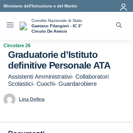
Vai ai contenuti
Vai al menu di navigazione
Vai al footer
Ministero dell'Istruzione e del Merito
Convitto Nazionale di Stato
Gaetano Filangieri - IC 3°
Circolo De Amicis
— Visita la pagina iniziale della scuola
Circolare 26
Graduatorie d’Istituto
definitive Personale ATA
Assistenti Amministrativi- Collaboratori
Scolastici- Cuochi- Guardarobiere
Lina Defina