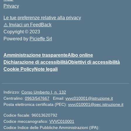
Privacy
Le tue preferenze relative alla privacy
⚠️
Inviaci un FeedBack
Copyright © 2023
Powered by
Picieffe Srl
Amministrazione trasparente
Albo online
Dichiarazione di accessibilità
Obiettivi di accessibilità
Cookie Policy
Note legali
Indirizzo:
Corso Umberto I, n. 132
Centralino:
0963/547667
Email:
vvvc010001@istruzione.it
Posta elettronica certificata (PEC):
vvvc010001@pec.istruzione.it
Codice fiscale: 96013620792
Codice meccanografico:
VVVC010001
Codice Indice delle Pubbliche Amministrazioni (IPA):