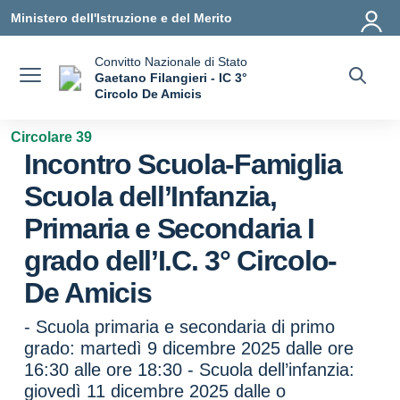
Vai ai contenuti
Vai al menu di navigazione
Vai al footer
Ministero dell'Istruzione e del Merito
Convitto Nazionale di Stato
Gaetano Filangieri - IC 3°
Circolo De Amicis
— Visita la pagina iniziale della scuola
Circolare 39
Incontro Scuola-Famiglia
Scuola dell’Infanzia,
Primaria e Secondaria I
grado dell’I.C. 3° Circolo-
De Amicis
- Scuola primaria e secondaria di primo
grado: martedì 9 dicembre 2025 dalle ore
16:30 alle ore 18:30 - Scuola dell’infanzia:
giovedì 11 dicembre 2025 dalle o