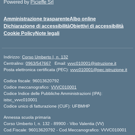
Powered by
Picieffe Srl
Amministrazione trasparente
Albo online
Dichiarazione di accessibilità
Obiettivi di accessibilità
Cookie Policy
Note legali
Indirizzo:
Corso Umberto I, n. 132
Centralino:
0963/547667
Email:
vvvc010001@istruzione.it
Posta elettronica certificata (PEC):
vvvc010001@pec.istruzione.it
Codice fiscale: 96013620792
Codice meccanografico:
VVVC010001
Codice Indice delle Pubbliche Amministrazioni (IPA):
istsc_vvvc010001
Codice unico di fatturazione (CUF): UFBMHP
Annessa scuola primaria
Corso Umberto I, n. 132 - 89900 - Vibo Valentia (VV)
Cod.Fiscale: 96013620792 - Cod.Meccanografico: VVVC010001