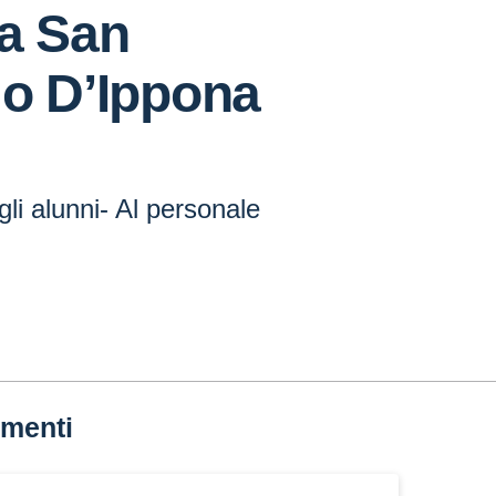
ia San
io D’Ippona
gli alunni- Al personale
menti