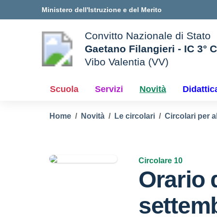
Vai ai contenuti
Vai al menu di navigazione
Vai al footer
Ministero dell'Istruzione e del Merito
Convitto Nazionale di Stato
Gaetano Filangieri - IC 3° 
Vibo Valentia (VV)
 della scuola
— Visita la pagina iniziale d
Scuola
Servizi
Novità
Didattic
Home
Novità
Le circolari
Circolari per a
Circolare 10
Orario 
settem