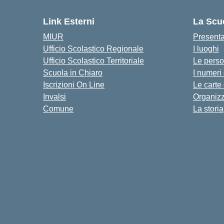
Link Esterni
La Scu
MIUR
Present
Ufficio Scolastico Regionale
I luoghi
Ufficio Scolastico Territoriale
Le pers
Scuola in Chiaro
I numeri
Iscrizioni On Line
Le carte
Invalsi
Organiz
Comune
La storia