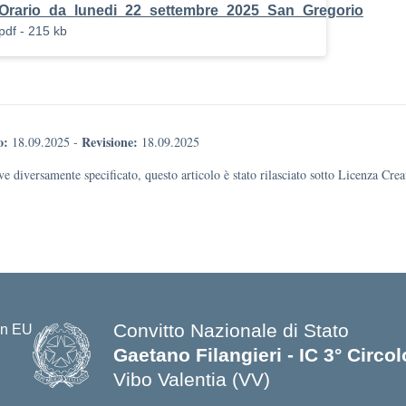
Orario_da_lunedi_22_settembre_2025_San_Gregorio
pdf - 215 kb
o:
Revisione:
18.09.2025
-
18.09.2025
e diversamente specificato, questo articolo è stato rilasciato sotto Licenza Cr
Convitto Nazionale di Stato
Gaetano Filangieri - IC 3° Circo
Vibo Valentia (VV)
— Visita la pagina iniziale della s