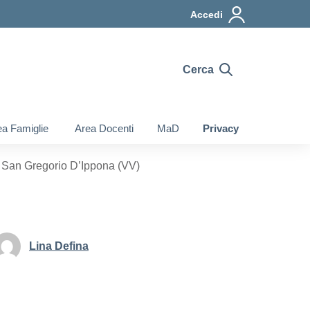
Accedi
Cerca
a Famiglie
Area Docenti
MaD
Privacy
a San Gregorio D’Ippona (VV)
Lina Defina