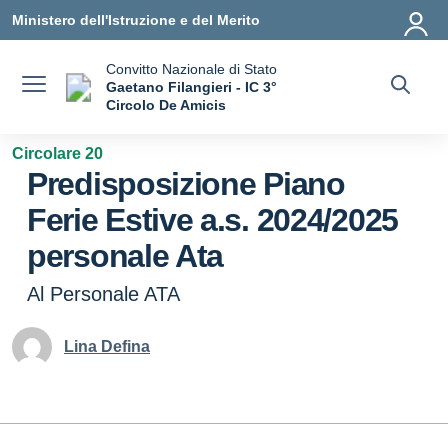
Vai ai contenuti
Vai al menu di navigazione
Vai al footer
Ministero dell'Istruzione e del Merito
Convitto Nazionale di Stato
Gaetano Filangieri - IC 3°
Circolo De Amicis
— Visita la pagina iniziale della scuola
Circolare 20
Predisposizione Piano
Ferie Estive a.s. 2024/2025
personale Ata
Al Personale ATA
Lina Defina