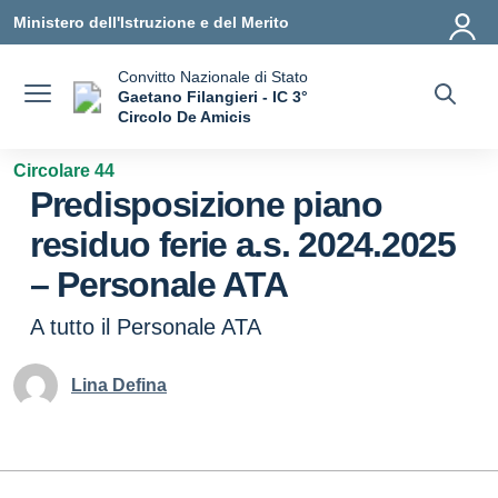
Vai ai contenuti
Vai al menu di navigazione
Vai al footer
Ministero dell'Istruzione e del Merito
Convitto Nazionale di Stato
Gaetano Filangieri - IC 3°
Circolo De Amicis
— Visita la pagina iniziale della scuola
Circolare 44
Predisposizione piano
residuo ferie a.s. 2024.2025
– Personale ATA
A tutto il Personale ATA
Lina Defina