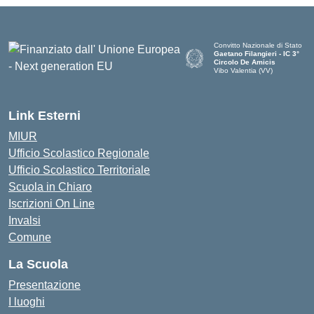
Convitto Nazionale di Stato
Gaetano Filangieri - IC 3°
Circolo De Amicis
Vibo Valentia (VV)
— Visita la pagina iniziale dell
Link Esterni
MIUR
Ufficio Scolastico Regionale
Ufficio Scolastico Territoriale
Scuola in Chiaro
Iscrizioni On Line
Invalsi
Comune
La Scuola
Presentazione
I luoghi