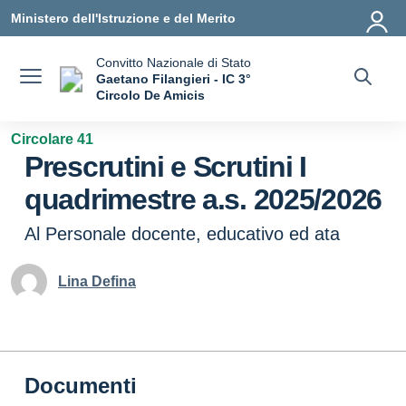
Vai ai contenuti
Vai al menu di navigazione
Vai al footer
Ministero dell'Istruzione e del Merito
Convitto Nazionale di Stato
Gaetano Filangieri - IC 3°
Circolo De Amicis
— Visita la pagina iniziale della scuola
Circolare 41
Prescrutini e Scrutini I
quadrimestre a.s. 2025/2026
Al Personale docente, educativo ed ata
Lina Defina
Documenti