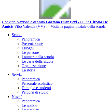
Convitto Nazionale di Stato
Gaetano Filangieri - IC 3° Circolo De
Amicis
Vibo Valentia (VV)
— Visita la pagina iniziale della scuola
Scuola
Panoramica
Presentazione
I luoghi
Le persone
I numeri della scuola
Le carte della scuola
Organizzazione
La storia
Servizi
Panoramica
Personale scolastico
Famiglie e studenti
Percorsi di studio
Novità
Panoramica
Le notizie
Le circolari