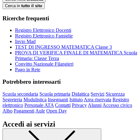
Cerca in
tutto il sito
Ricerche frequenti
Registro Elettronico Docenti
Registro Elettronico Famiglie
Invio Mad
TEST DI INGRESSO MATEMATICA Classe 3
PROVA DI VERIFICA FINALE DI MATEMATICA Scuola
Primaria: Classe Terza
Convitto Nazionale Filangieri
Pago in Rete
Potrebbero interessarti
Scuola secondaria
Scuola primaria
Didattica
Servizi
Sicurezza
Segreteria
Modulistica
Insegnanti
Istituto
Area riservata
Registro
elettronico
Personale ATA
Contatti
Privacy
Alunni
Accesso civico
Albo
Pagamenti
Aule
Open Day
Accedi ai servizi