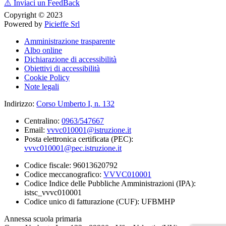
⚠️
Inviaci un FeedBack
Copyright © 2023
Powered by
Picieffe Srl
Amministrazione trasparente
Albo online
Dichiarazione di accessibilità
Obiettivi di accessibilità
Cookie Policy
Note legali
Indirizzo:
Corso Umberto I, n. 132
Centralino:
0963/547667
Email:
vvvc010001@istruzione.it
Posta elettronica certificata (PEC):
vvvc010001@pec.istruzione.it
Codice fiscale: 96013620792
Codice meccanografico:
VVVC010001
Codice Indice delle Pubbliche Amministrazioni (IPA):
istsc_vvvc010001
Codice unico di fatturazione (CUF): UFBMHP
Annessa scuola primaria