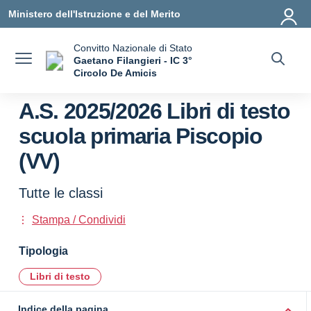
Vai ai contenuti
Vai al menu di navigazione
Vai al footer
Ministero dell'Istruzione e del Merito
Convitto Nazionale di Stato
Gaetano Filangieri - IC 3°
Circolo De Amicis
— Visita la pagina iniziale della scuola
A.S. 2025/2026 Libri di testo
scuola primaria Piscopio
(VV)
Tutte le classi
Stampa / Condividi
Tipologia
Libri di testo
Indice della pagina