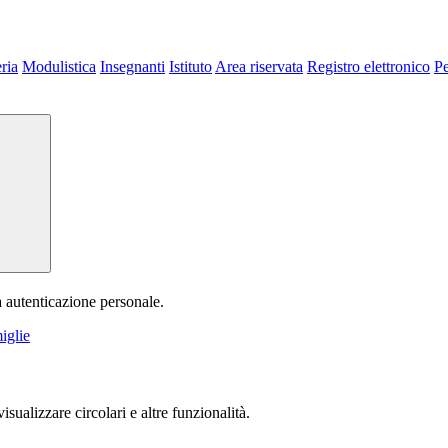
ria
Modulistica
Insegnanti
Istituto
Area riservata
Registro elettronico
P
a autenticazione personale.
iglie
isualizzare circolari e altre funzionalità.