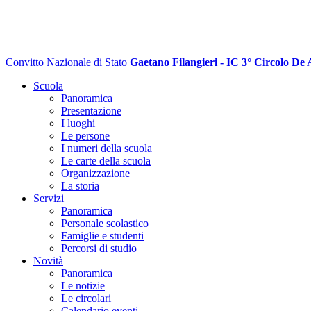
Convitto Nazionale di Stato
Gaetano Filangieri - IC 3° Circolo De 
Scuola
Panoramica
Presentazione
I luoghi
Le persone
I numeri della scuola
Le carte della scuola
Organizzazione
La storia
Servizi
Panoramica
Personale scolastico
Famiglie e studenti
Percorsi di studio
Novità
Panoramica
Le notizie
Le circolari
Calendario eventi