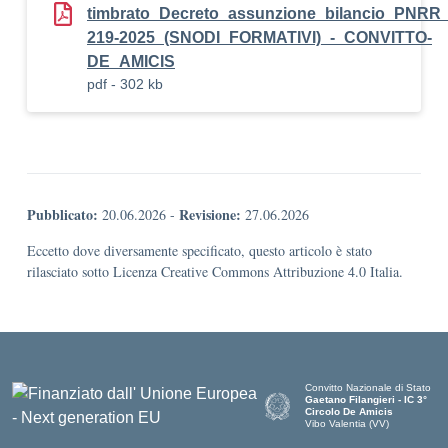
timbrato_Decreto_assunzione_bilancio_PNRR
219-2025_(SNODI_FORMATIVI)_-_CONVITTO-
DE_AMICIS
pdf - 302 kb
Pubblicato:
Revisione:
20.06.2026
-
27.06.2026
Eccetto dove diversamente specificato, questo articolo è stato
rilasciato sotto Licenza Creative Commons Attribuzione 4.0 Italia.
Convitto Nazionale di Stato
Gaetano Filangieri - IC 3°
Circolo De Amicis
Vibo Valentia (VV)
— Visita la pagina iniziale dell