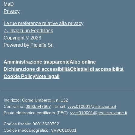
MaD
Privacy
Le tue preferenze relative alla privacy
⚠️
Inviaci un FeedBack
Copyright © 2023
Powered by
Picieffe Srl
Amministrazione trasparente
Albo online
Dichiarazione di accessibilità
Obiettivi di accessibilità
Cookie Policy
Note legali
Indirizzo:
Corso Umberto I, n. 132
Centralino:
0963/547667
Email:
vvvc010001@istruzione.it
Posta elettronica certificata (PEC):
vvvc010001@pec.istruzione.it
Codice fiscale: 96013620792
Codice meccanografico:
VVVC010001