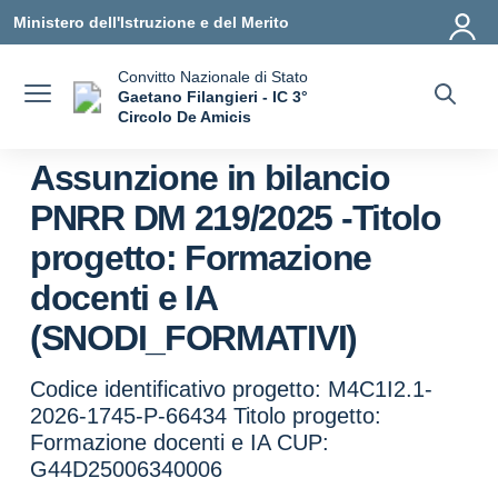
Vai ai contenuti
Vai al menu di navigazione
Vai al footer
Ministero dell'Istruzione e del Merito
Convitto Nazionale di Stato
Gaetano Filangieri - IC 3°
Circolo De Amicis
— Visita la pagina iniziale della scuola
Assunzione in bilancio
PNRR DM 219/2025 -Titolo
progetto: Formazione
docenti e IA
(SNODI_FORMATIVI)
Codice identificativo progetto: M4C1I2.1-
2026-1745-P-66434 Titolo progetto:
Formazione docenti e IA CUP:
G44D25006340006