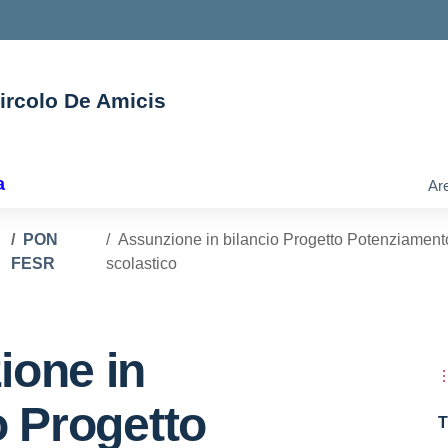
Circolo De Amicis
ella scuola
a
Are
PON
Assunzione in bilancio Progetto Potenziament
FESR
scolastico
ione in
o Progetto
T