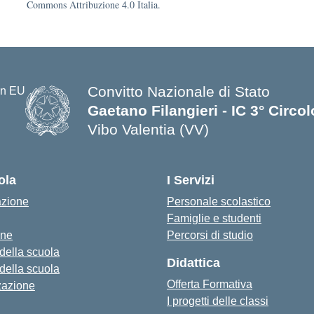
Commons Attribuzione 4.0 Italia.
Convitto Nazionale di Stato
Gaetano Filangieri - IC 3° Circo
Vibo Valentia (VV)
— Visita la pagina iniziale della s
ola
I Servizi
azione
Personale scolastico
Famiglie e studenti
one
Percorsi di studio
 della scuola
Didattica
 della scuola
Offerta Formativa
zazione
I progetti delle classi