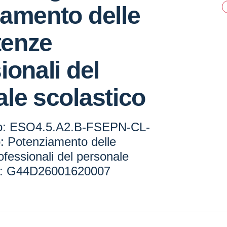
amento delle
enze
ionali del
le scolastico
to: ESO4.5.A2.B-FSEPN-CL-
o: Potenziamento delle
fessionali del personale
P: G44D26001620007