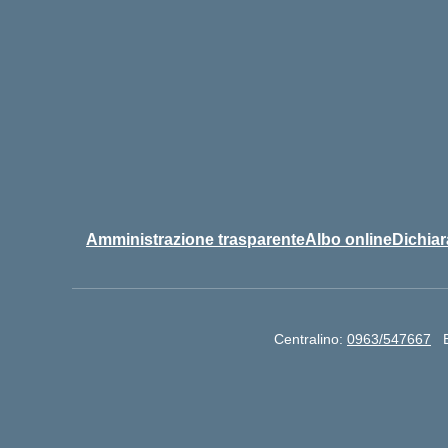
Amministrazione trasparente
Albo online
Dichiar
Centralino:
0963/547667