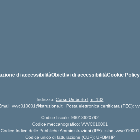
azione di accessibilità
Obiettivi di accessibilità
Cookie Policy
Indirizzo:
Corso Umberto I, n. 132
Email:
vvvc010001@istruzione.it
Posta elettronica certificata (PEC):
vv
Codice fiscale: 96013620792
Codice meccanografico:
VVVC010001
Codice Indice delle Pubbliche Amministrazioni (IPA): istsc_vvvc010001
Codice unico di fatturazione (CUF): UFBMHP