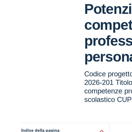
Potenzi
compet
profess
persona
Codice proget
2026-201 Titol
competenze pro
scolastico CU
Indice della pagina