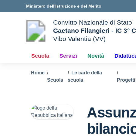
Vai ai contenuti
Vai al menu di navigazione
Vai al footer
Ministero dell'Istruzione e del Merito
Convitto Nazionale di Stato
Gaetano Filangieri - IC 3° 
Vibo Valentia (VV)
 della scuola
— Visita la pagina iniziale d
Scuola
Servizi
Novità
Didattic
Home
Le carte della
Scuola
scuola
Progetti
Assunz
bilanci