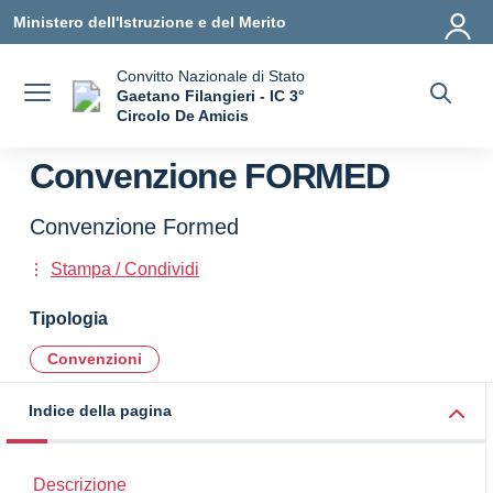
Vai ai contenuti
Vai al menu di navigazione
Vai al footer
Ministero dell'Istruzione e del Merito
Convitto Nazionale di Stato
Gaetano Filangieri - IC 3°
Circolo De Amicis
— Visita la pagina iniziale della scuola
Convenzione FORMED
Convenzione Formed
Stampa / Condividi
Tipologia
Convenzioni
Indice della pagina
Descrizione