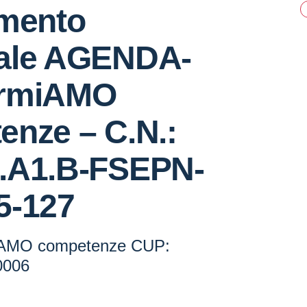
amento
ale AGENDA-
ormiAMO
enze – C.N.:
.A1.B-FSEPN-
5-127
iAMO competenze CUP:
0006