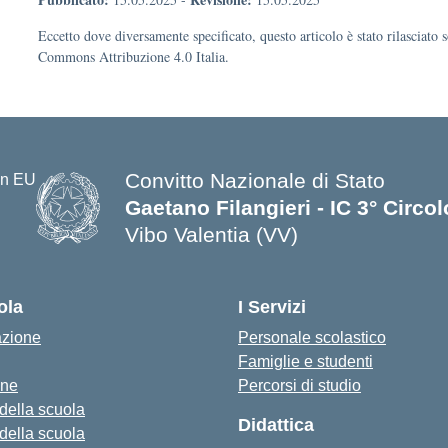
Eccetto dove diversamente specificato, questo articolo è stato rilasciato 
Commons Attribuzione 4.0 Italia.
Convitto Nazionale di Stato
Gaetano Filangieri - IC 3° Circo
Vibo Valentia (VV)
— Visita la pagina iniziale della s
ola
I Servizi
azione
Personale scolastico
Famiglie e studenti
one
Percorsi di studio
 della scuola
Didattica
 della scuola