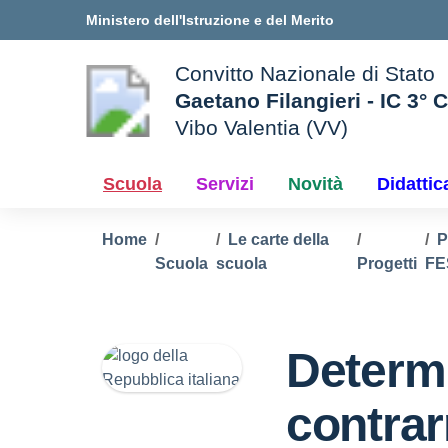
Vai ai contenuti
Vai al menu di navigazione
Vai al footer
Ministero dell'Istruzione e del Merito
Convitto Nazionale di Stato
Gaetano Filangieri - IC 3° 
Vibo Valentia (VV)
 della scuola
— Visita la pagina iniziale d
Scuola
Servizi
Novità
Didattic
Home
Le carte della
Scuola
scuola
Progetti
FE
Determ
contrar