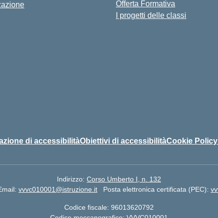
Offerta Formativa
zazione
I progetti delle classi
azione di accessibilità
Obiettivi di accessibilità
Cookie Policy
Indirizzo:
Corso Umberto I, n. 132
Email:
vvvc010001@istruzione.it
Posta elettronica certificata (PEC):
vv
Codice fiscale: 96013620792
Codice meccanografico:
VVVC010001