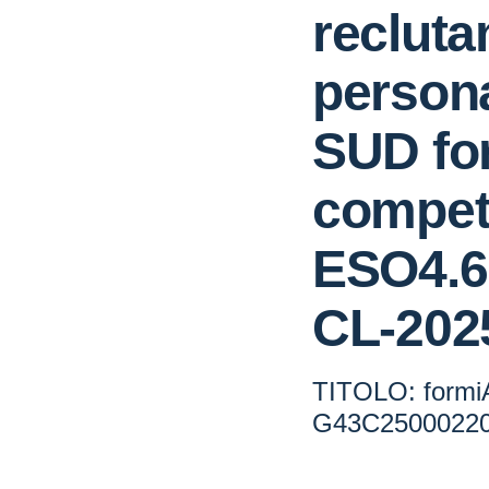
reclut
person
SUD f
compet
ESO4.6
CL-202
TITOLO: form
G43C2500022