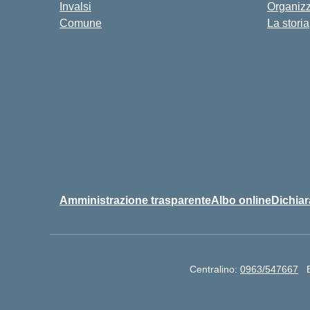
Invalsi
Organiz
Comune
La storia
Amministrazione trasparente
Albo online
Dichiar
Centralino:
0963/547667