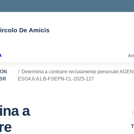
Circolo De Amicis
ella scuola
a
Are
PON
Determina a contrarre reclutamento personale AG
SR
ESO4.6.A1.B-FSEPN-CL-2025-127
ina a
re
T