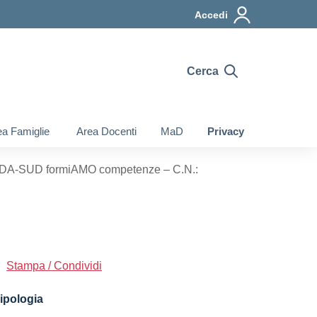
Accedi
Cerca
a Famiglie
Area Docenti
MaD
Privacy
ENDA-SUD formiAMO competenze – C.N.:
Stampa / Condividi
ipologia