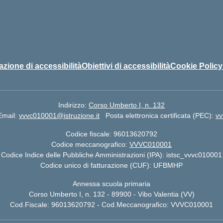
azione di accessibilità
Obiettivi di accessibilità
Cookie Policy
Indirizzo:
Corso Umberto I, n. 132
Email:
vvvc010001@istruzione.it
Posta elettronica certificata (PEC):
vv
Codice fiscale: 96013620792
Codice meccanografico:
VVVC010001
Codice Indice delle Pubbliche Amministrazioni (IPA): istsc_vvvc010001
Codice unico di fatturazione (CUF): UFBMHP
Annessa scuola primaria
Corso Umberto I, n. 132 - 89900 - Vibo Valentia (VV)
Cod.Fiscale: 96013620792 - Cod.Meccanografico: VVVC010001