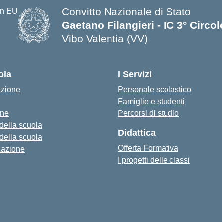
Convitto Nazionale di Stato
Gaetano Filangieri - IC 3° Circo
Vibo Valentia (VV)
— Visita la pagina iniziale della s
ola
I Servizi
azione
Personale scolastico
Famiglie e studenti
one
Percorsi di studio
 della scuola
Didattica
 della scuola
Offerta Formativa
zazione
I progetti delle classi