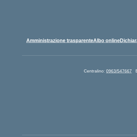
Amministrazione trasparente
Albo online
Dichiar
Centralino:
0963/547667