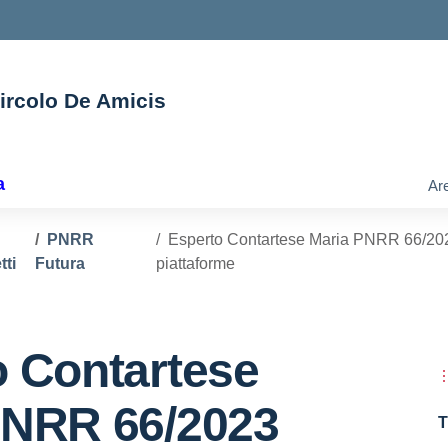
Circolo De Amicis
ella scuola
a
Are
PNRR
Esperto Contartese Maria PNRR 66/2023
tti
Futura
piattaforme
o Contartese
PNRR 66/2023
T