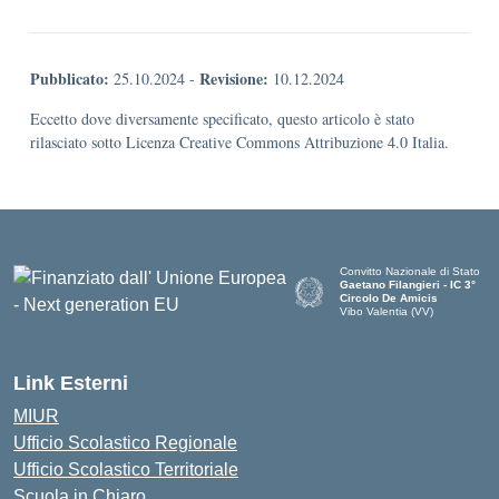
Pubblicato:
Revisione:
25.10.2024
-
10.12.2024
Eccetto dove diversamente specificato, questo articolo è stato
rilasciato sotto Licenza Creative Commons Attribuzione 4.0 Italia.
Convitto Nazionale di Stato
Gaetano Filangieri - IC 3°
Circolo De Amicis
Vibo Valentia (VV)
— Visita la pagina iniziale dell
Link Esterni
MIUR
Ufficio Scolastico Regionale
Ufficio Scolastico Territoriale
Scuola in Chiaro