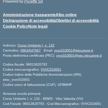
Powered by
Picieffe Srl
Amministrazione trasparente
Albo online
Dichiarazione di accessibilità
Obiettivi di accessibilità
Cookie Policy
Note legali
Indirizzo:
Corso Umberto I, n. 132
Centralino:
0963/547667
Email:
vvvc010001@istruzione.it
Posta elettronica certificata (PEC):
vvvc010001@pec.istruzione.it
Codice fiscale: 96013620792
Codice meccanografico:
VVVC010001
Codice Indice delle Pubbliche Amministrazioni (IPA):
istsc_vvvc010001
Codice unico di fatturazione (CUF): UFBMHP
Annessa scuola primaria
Corso Umberto I, n. 132 - 89900 - Vibo Valentia (VV)
Cod.Fiscale: 96013620792 - Cod.Meccanografico: VVVC010001