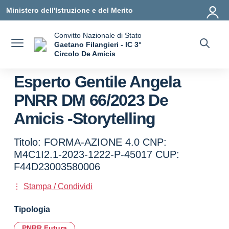
Vai ai contenuti
Vai al menu di navigazione
Vai al footer
Ministero dell'Istruzione e del Merito
Convitto Nazionale di Stato
Gaetano Filangieri - IC 3°
Circolo De Amicis
— Visita la pagina iniziale della scuola
Esperto Gentile Angela
PNRR DM 66/2023 De
Amicis -Storytelling
Titolo: FORMA-AZIONE 4.0 CNP:
M4C1I2.1-2023-1222-P-45017 CUP:
F44D23003580006
Stampa / Condividi
Tipologia
PNRR Futura