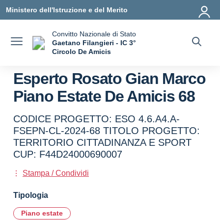
Vai ai contenuti
Vai al menu di navigazione
Vai al footer
Ministero dell'Istruzione e del Merito
Convitto Nazionale di Stato
Gaetano Filangieri - IC 3°
Circolo De Amicis
— Visita la pagina iniziale della scuola
Esperto Rosato Gian Marco
Piano Estate De Amicis 68
CODICE PROGETTO: ESO 4.6.A4.A-
FSEPN-CL-2024-68 TITOLO PROGETTO:
TERRITORIO CITTADINANZA E SPORT
CUP: F44D24000690007
Stampa / Condividi
Tipologia
Piano estate