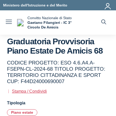
Vai ai contenuti
Vai al menu di navigazione
Vai al footer
Ministero dell'Istruzione e del Merito
Convitto Nazionale di Stato
Gaetano Filangieri - IC 3°
Circolo De Amicis
— Visita la pagina iniziale della scuola
Graduatoria Provvisoria
Piano Estate De Amicis 68
CODICE PROGETTO: ESO 4.6.A4.A-
FSEPN-CL-2024-68 TITOLO PROGETTO:
TERRITORIO CITTADINANZA E SPORT
CUP: F44D24000690007
Stampa / Condividi
Tipologia
Piano estate