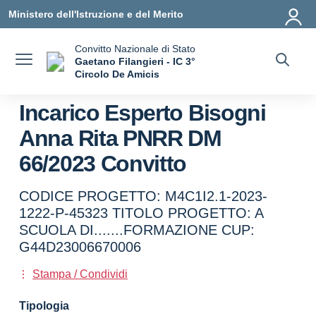
Vai ai contenuti
Vai al menu di navigazione
Vai al footer
Ministero dell'Istruzione e del Merito
Convitto Nazionale di Stato
Gaetano Filangieri - IC 3°
Circolo De Amicis
— Visita la pagina iniziale della scuola
Incarico Esperto Bisogni
Anna Rita PNRR DM
66/2023 Convitto
CODICE PROGETTO: M4C1I2.1-2023-
1222-P-45323 TITOLO PROGETTO: A
SCUOLA DI.......FORMAZIONE CUP:
G44D23006670006
Stampa / Condividi
Tipologia