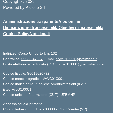
Copyright © 2023
Powered by
Picieffe Srl
Amministrazione trasparente
Albo online
Dichiarazione di accessibilità
Obiettivi di accessibilità
Cookie Policy
Note legali
Indirizzo:
Corso Umberto I, n. 132
Centralino:
0963/547667
Email:
vvvc010001@istruzione.it
Posta elettronica certificata (PEC):
vvvc010001@pec.istruzione.it
Codice fiscale: 96013620792
Codice meccanografico:
VVVC010001
Codice Indice delle Pubbliche Amministrazioni (IPA):
istsc_vvvc010001
Codice unico di fatturazione (CUF): UFBMHP
Annessa scuola primaria
Corso Umberto I, n. 132 - 89900 - Vibo Valentia (VV)