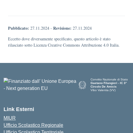
Pubblicato:
Revisione:
27.11.2024
-
27.11.2024
Eccetto dove diversamente specificato, questo articolo è stato
rilasciato sotto Licenza Creative Commons Attribuzione 4.0 Italia.
Convitto Nazionale di Stato
Gaetano Filangieri - IC 3°
Circolo De Amicis
Vibo Valentia (VV)
— Visita la pagina iniziale dell
Link Esterni
MIUR
Ufficio Scolastico Regionale
Ufficio Scolastico Territoriale