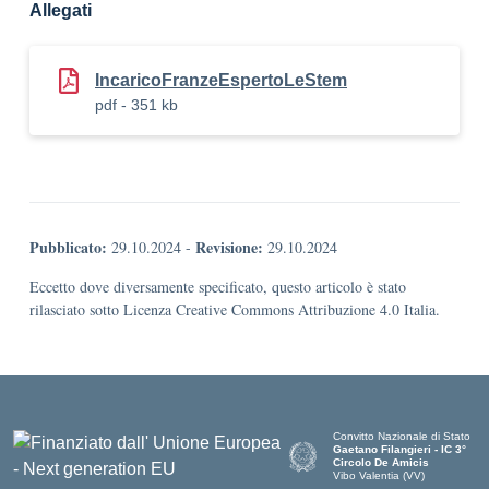
Allegati
IncaricoFranzeEspertoLeStem
pdf - 351 kb
Pubblicato:
Revisione:
29.10.2024
-
29.10.2024
Eccetto dove diversamente specificato, questo articolo è stato
rilasciato sotto Licenza Creative Commons Attribuzione 4.0 Italia.
Convitto Nazionale di Stato
Gaetano Filangieri - IC 3°
Circolo De Amicis
Vibo Valentia (VV)
— Visita la pagina iniziale dell