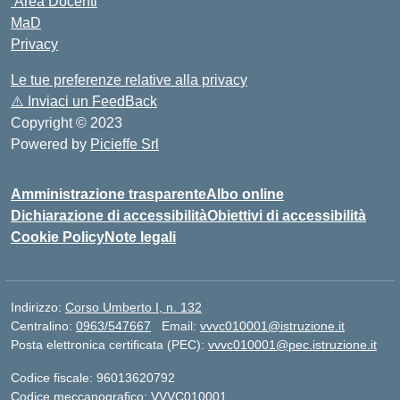
Area Docenti
MaD
Privacy
Le tue preferenze relative alla privacy
⚠️
Inviaci un FeedBack
Copyright © 2023
Powered by
Picieffe Srl
Amministrazione trasparente
Albo online
Dichiarazione di accessibilità
Obiettivi di accessibilità
Cookie Policy
Note legali
Indirizzo:
Corso Umberto I, n. 132
Centralino:
0963/547667
Email:
vvvc010001@istruzione.it
Posta elettronica certificata (PEC):
vvvc010001@pec.istruzione.it
Codice fiscale: 96013620792
Codice meccanografico:
VVVC010001