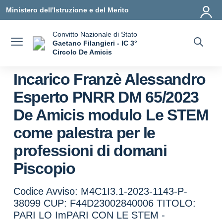
Vai ai contenuti
Vai al menu di navigazione
Vai al footer
Ministero dell'Istruzione e del Merito
Convitto Nazionale di Stato
Gaetano Filangieri - IC 3°
Circolo De Amicis
— Visita la pagina iniziale della scuola
Incarico Franzè Alessandro
Esperto PNRR DM 65/2023
De Amicis modulo Le STEM
come palestra per le
professioni di domani
Piscopio
Codice Avviso: M4C1I3.1-2023-1143-P-
38099 CUP: F44D23002840006 TITOLO:
PARI LO ImPARI CON LE STEM -