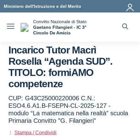
Vai ai contenuti
Vai al menu di navigazione
Vai al footer
Ministero dell'Istruzione e del Merito
Convitto Nazionale di Stato
Gaetano Filangieri - IC 3°
Circolo De Amicis
— Visita la pagina iniziale della scuola
Incarico Tutor Macrì
Rosella “Agenda SUD”.
TITOLO: formiAMO
competenze
CUP: G43C25000220006 C.N.:
ESO4.6.A1.B-FSEPN-CL-2025-127 -
modulo “La matematica nella realtà” scuola
Primaria Convitto ”G. Filangieri”
Stampa / Condividi