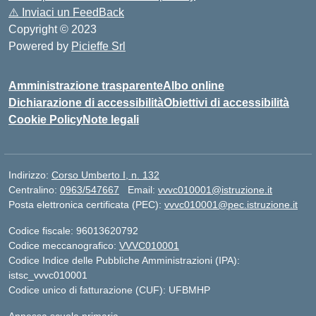
⚠️
Inviaci un FeedBack
Copyright © 2023
Powered by
Picieffe Srl
Amministrazione trasparente
Albo online
Dichiarazione di accessibilità
Obiettivi di accessibilità
Cookie Policy
Note legali
Indirizzo:
Corso Umberto I, n. 132
Centralino:
0963/547667
Email:
vvvc010001@istruzione.it
Posta elettronica certificata (PEC):
vvvc010001@pec.istruzione.it
Codice fiscale: 96013620792
Codice meccanografico:
VVVC010001
Codice Indice delle Pubbliche Amministrazioni (IPA):
istsc_vvvc010001
Codice unico di fatturazione (CUF): UFBMHP