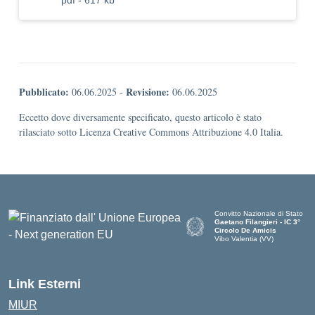
pdf - 617 kb
Pubblicato:
Revisione:
06.06.2025
-
06.06.2025
Eccetto dove diversamente specificato, questo articolo è stato
rilasciato sotto Licenza Creative Commons Attribuzione 4.0 Italia.
Convitto Nazionale di Stato
Gaetano Filangieri - IC 3°
Circolo De Amicis
Vibo Valentia (VV)
— Visita la pagina iniziale dell
Link Esterni
MIUR