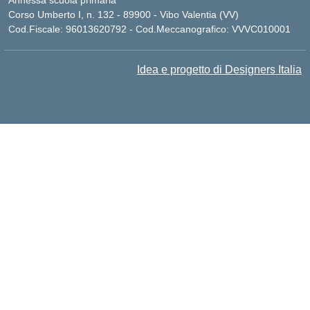
Annessa scuola primaria
Corso Umberto I, n. 132 - 89900 - Vibo Valentia (VV)
Cod.Fiscale: 96013620792 - Cod.Meccanografico: VVVC010001
Idea e progetto di Designers Italia