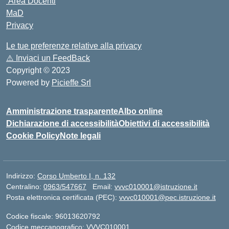
Area Docenti
MaD
Privacy
Le tue preferenze relative alla privacy
⚠️
Inviaci un FeedBack
Copyright © 2023
Powered by
Picieffe Srl
Amministrazione trasparente
Albo online
Dichiarazione di accessibilità
Obiettivi di accessibilità
Cookie Policy
Note legali
Indirizzo:
Corso Umberto I, n. 132
Centralino:
0963/547667
Email:
vvvc010001@istruzione.it
Posta elettronica certificata (PEC):
vvvc010001@pec.istruzione.it
Codice fiscale: 96013620792
Codice meccanografico:
VVVC010001