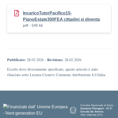
IncaricoTutorPacifico15-
PianoEstate300FEA cittadini si diventa
pdf - 545 kb
Pubblicato:
Revisione:
28.02.2026
-
28.02.2026
Eccetto dove diversamente specificato, questo articolo è stato
rilasciato sotto Licenza Creative Commons Attribuzione 4.0 Italia.
Convitto Nazionale di Stato
Gaetano Filangieri - IC 3°
Circolo De Amicis
Vibo Valentia (VV)
— Visita la pagina iniziale dell