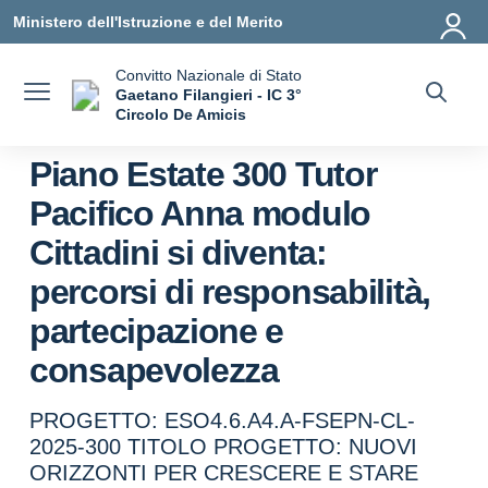
Vai ai contenuti
Vai al menu di navigazione
Vai al footer
Ministero dell'Istruzione e del Merito
Convitto Nazionale di Stato
Gaetano Filangieri - IC 3°
Circolo De Amicis
— Visita la pagina iniziale della scuola
Piano Estate 300 Tutor
Pacifico Anna modulo
Cittadini si diventa:
percorsi di responsabilità,
partecipazione e
consapevolezza
PROGETTO: ESO4.6.A4.A-FSEPN-CL-
2025-300 TITOLO PROGETTO: NUOVI
ORIZZONTI PER CRESCERE E STARE