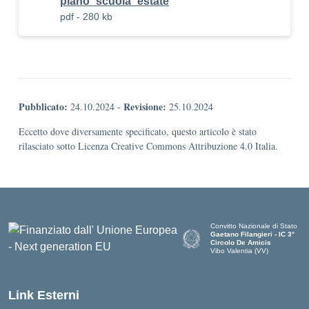
piano_scuola_estate
pdf - 280 kb
Pubblicato:
Revisione:
24.10.2024
-
25.10.2024
Eccetto dove diversamente specificato, questo articolo è stato
rilasciato sotto Licenza Creative Commons Attribuzione 4.0 Italia.
Convitto Nazionale di Stato
Gaetano Filangieri - IC 3°
Circolo De Amicis
Vibo Valentia (VV)
— Visita la pagina iniziale dell
Link Esterni