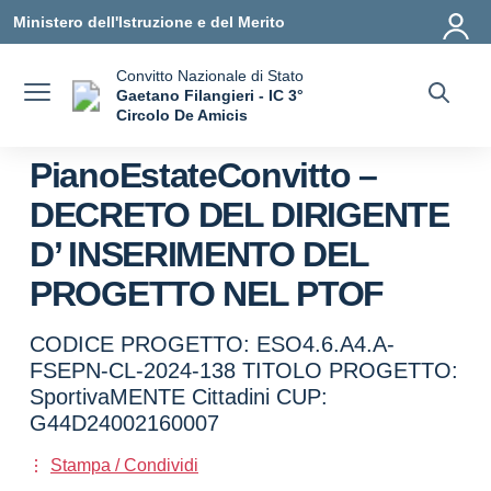
Vai ai contenuti
Vai al menu di navigazione
Vai al footer
Ministero dell'Istruzione e del Merito
Convitto Nazionale di Stato
Gaetano Filangieri - IC 3°
Circolo De Amicis
— Visita la pagina iniziale della scuola
PianoEstateConvitto –
DECRETO DEL DIRIGENTE
D’ INSERIMENTO DEL
PROGETTO NEL PTOF
CODICE PROGETTO: ESO4.6.A4.A-
FSEPN-CL-2024-138 TITOLO PROGETTO:
SportivaMENTE Cittadini CUP:
G44D24002160007
Stampa / Condividi