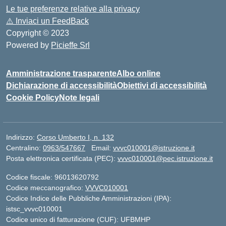
Le tue preferenze relative alla privacy
⚠️
Inviaci un FeedBack
Copyright © 2023
Powered by
Picieffe Srl
Amministrazione trasparente
Albo online
Dichiarazione di accessibilità
Obiettivi di accessibilità
Cookie Policy
Note legali
Indirizzo:
Corso Umberto I, n. 132
Centralino:
0963/547667
Email:
vvvc010001@istruzione.it
Posta elettronica certificata (PEC):
vvvc010001@pec.istruzione.it
Codice fiscale: 96013620792
Codice meccanografico:
VVVC010001
Codice Indice delle Pubbliche Amministrazioni (IPA):
istsc_vvvc010001
Codice unico di fatturazione (CUF): UFBMHP