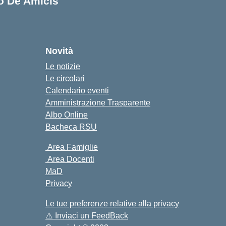
lo De Amicis
cuola
Novità
Le notizie
Le circolari
Calendario eventi
Amministrazione Trasparente
Albo Online
Bacheca RSU
Area Famiglie
Area Docenti
MaD
Privacy
Le tue preferenze relative alla privacy
⚠️
Inviaci un FeedBack