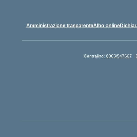
Amministrazione trasparente
Albo online
Dichiar
Centralino:
0963/547667