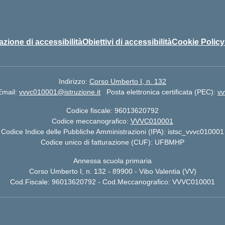
azione di accessibilità
Obiettivi di accessibilità
Cookie Policy
Indirizzo:
Corso Umberto I, n. 132
Email:
vvvc010001@istruzione.it
Posta elettronica certificata (PEC):
vv
Codice fiscale: 96013620792
Codice meccanografico:
VVVC010001
Codice Indice delle Pubbliche Amministrazioni (IPA): istsc_vvvc010001
Codice unico di fatturazione (CUF): UFBMHP
Annessa scuola primaria
Corso Umberto I, n. 132 - 89900 - Vibo Valentia (VV)
Cod.Fiscale: 96013620792 - Cod.Meccanografico: VVVC010001