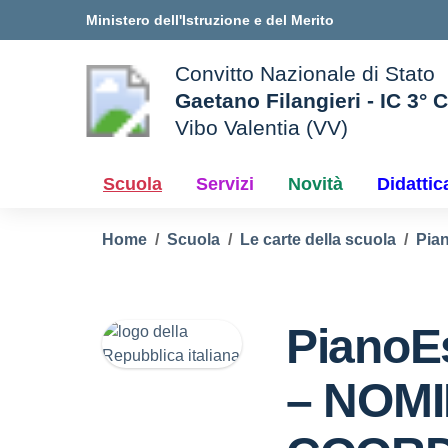
Vai ai contenuti
Vai al menu di navigazione
Vai al footer
Ministero dell'Istruzione e del Merito
Convitto Nazionale di Stato
Gaetano Filangieri - IC 3° 
Vibo Valentia (VV)
 della scuola
— Visita la pagina iniziale d
Scuola
Servizi
Novità
Didattic
Home
Scuola
Le carte della scuola
Pian
PianoE
– NOMI