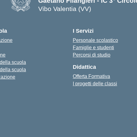
Gaetano Filangieri - IC 3° Circo
Vibo Valentia (VV)
— Visita la pagina iniziale della s
ola
I Servizi
azione
Personale scolastico
Famiglie e studenti
one
Percorsi di studio
 della scuola
Didattica
 della scuola
Offerta Formativa
zazione
I progetti delle classi