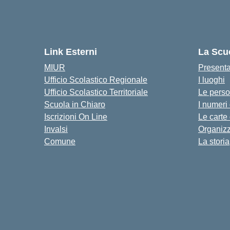
Link Esterni
La Scu
MIUR
Present
Ufficio Scolastico Regionale
I luoghi
Ufficio Scolastico Territoriale
Le pers
Scuola in Chiaro
I numeri
Iscrizioni On Line
Le carte
Invalsi
Organiz
Comune
La storia