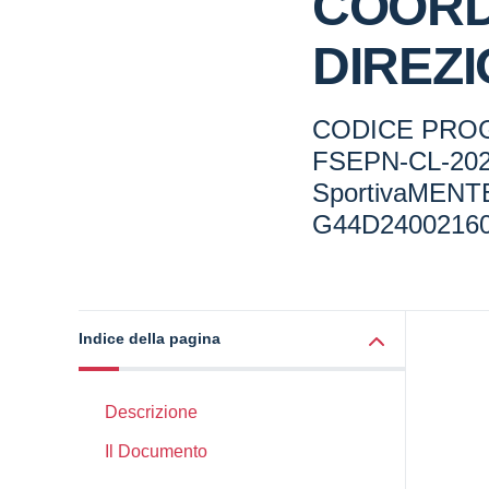
COORD
DIREZ
CODICE PROG
FSEPN-CL-20
SportivaMENTE
G44D2400216
Indice della pagina
Descrizione
Il Documento