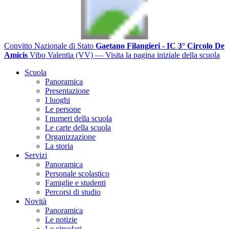
Convitto Nazionale di Stato
Gaetano Filangieri - IC 3° Circolo De
Amicis
Vibo Valentia (VV)
— Visita la pagina iniziale della scuola
Scuola
Panoramica
Presentazione
I luoghi
Le persone
I numeri della scuola
Le carte della scuola
Organizzazione
La storia
Servizi
Panoramica
Personale scolastico
Famiglie e studenti
Percorsi di studio
Novità
Panoramica
Le notizie
Le circolari