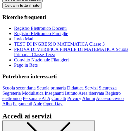
Cerca in
tutto il sito
Ricerche frequenti
Registro Elettronico Docenti
Registro Elettronico Famiglie
Invio Mad
TEST DI INGRESSO MATEMATICA Classe 3
PROVA DI VERIFICA FINALE DI MATEMATICA Scuola
Primaria: Classe Terza
Convitto Nazionale Filangieri
Pago in Rete
Potrebbero interessarti
Scuola secondaria
Scuola primaria
Didattica
Servizi
Sicurezza
Segreteria
Modulistica
Insegnanti
Istituto
Area riservata
Registro
elettronico
Personale ATA
Contatti
Privacy
Alunni
Accesso civico
Albo
Pagamenti
Aule
Open Day
Accedi ai servizi