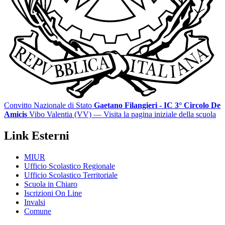
Convitto Nazionale di Stato
Gaetano Filangieri - IC 3° Circolo De
Amicis
Vibo Valentia (VV)
— Visita la pagina iniziale della scuola
Link Esterni
MIUR
Ufficio Scolastico Regionale
Ufficio Scolastico Territoriale
Scuola in Chiaro
Iscrizioni On Line
Invalsi
Comune