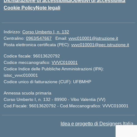
Dichiarazione di accessibilità
Obiettivi di accessibilità
Cookie Policy
Note legali
Indirizzo:
Corso Umberto I, n. 132
Centralino:
0963/547667
Email:
vvvc010001@istruzione.it
Posta elettronica certificata (PEC):
vvvc010001@pec.istruzione.it
Codice fiscale: 96013620792
Codice meccanografico:
VVVC010001
Codice Indice delle Pubbliche Amministrazioni (IPA):
istsc_vvvc010001
Codice unico di fatturazione (CUF): UFBMHP
Annessa scuola primaria
Corso Umberto I, n. 132 - 89900 - Vibo Valentia (VV)
Cod.Fiscale: 96013620792 - Cod.Meccanografico: VVVC010001
Idea e progetto di Designers Italia