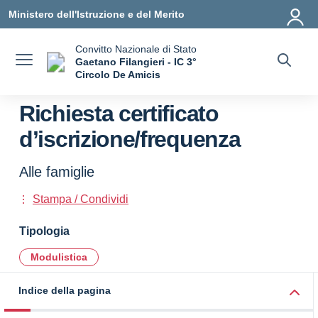
Vai ai contenuti
Vai al menu di navigazione
Vai al footer
Ministero dell'Istruzione e del Merito
Convitto Nazionale di Stato
Gaetano Filangieri - IC 3°
Circolo De Amicis
— Visita la pagina iniziale della scuola
Richiesta certificato
d’iscrizione/frequenza
Alle famiglie
Stampa / Condividi
Tipologia
Modulistica
Indice della pagina