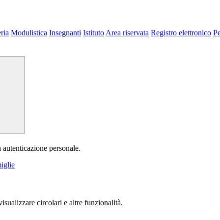
ria
Modulistica
Insegnanti
Istituto
Area riservata
Registro elettronico
P
a autenticazione personale.
iglie
isualizzare circolari e altre funzionalità.