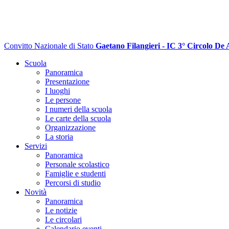
Convitto Nazionale di Stato
Gaetano Filangieri - IC 3° Circolo De 
Scuola
Panoramica
Presentazione
I luoghi
Le persone
I numeri della scuola
Le carte della scuola
Organizzazione
La storia
Servizi
Panoramica
Personale scolastico
Famiglie e studenti
Percorsi di studio
Novità
Panoramica
Le notizie
Le circolari
Calendario eventi