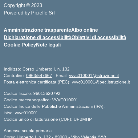
Copyright © 2023
Powered by
Picieffe Srl
Amministrazione trasparente
Albo online
Dichiarazione di accessibilità
Obiettivi di accessibilità
Cookie Policy
Note legali
Indirizzo:
Corso Umberto I, n. 132
Centralino:
0963/547667
Email:
vvvc010001@istruzione.it
Posta elettronica certificata (PEC):
vvvc010001@pec.istruzione.it
Codice fiscale: 96013620792
Codice meccanografico:
VVVC010001
Codice Indice delle Pubbliche Amministrazioni (IPA):
istsc_vvvc010001
Codice unico di fatturazione (CUF): UFBMHP
Annessa scuola primaria
Corso Umberto I, n. 132 - 89900 - Vibo Valentia (VV)