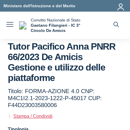
Vai ai contenuti
Vai al menu di navigazione
Vai al footer
Ministero dell'Istruzione e del Merito
Convitto Nazionale di Stato
Gaetano Filangieri - IC 3°
Circolo De Amicis
— Visita la pagina iniziale della scuola
Tutor Pacifico Anna PNRR
66/2023 De Amicis
Gestione e utilizzo delle
piattaforme
Titolo: FORMA-AZIONE 4.0 CNP:
M4C1I2.1-2023-1222-P-45017 CUP:
F44D23003580006
Stampa / Condividi
Tipologia