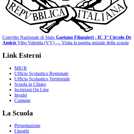
Convitto Nazionale di Stato
Gaetano Filangieri - IC 3° Circolo De
Amicis
Vibo Valentia (VV)
— Visita la pagina iniziale della scuola
Link Esterni
MIUR
Ufficio Scolastico Regionale
Ufficio Scolastico Territoriale
Scuola in Chiaro
Iscrizioni On Line
Invalsi
Comune
La Scuola
Presentazione
I luoghi