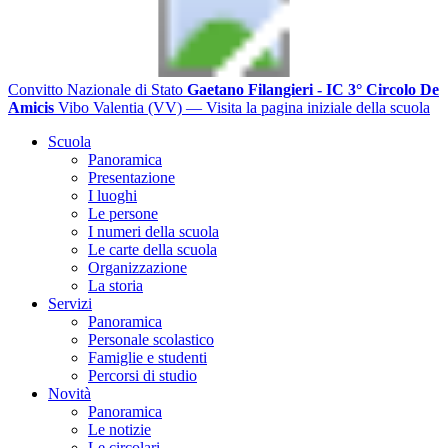
Convitto Nazionale di Stato
Gaetano Filangieri - IC 3° Circolo De
Amicis
Vibo Valentia (VV)
— Visita la pagina iniziale della scuola
Scuola
Panoramica
Presentazione
I luoghi
Le persone
I numeri della scuola
Le carte della scuola
Organizzazione
La storia
Servizi
Panoramica
Personale scolastico
Famiglie e studenti
Percorsi di studio
Novità
Panoramica
Le notizie
Le circolari