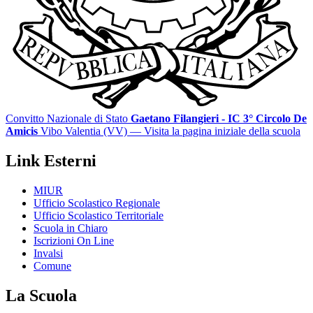
Convitto Nazionale di Stato
Gaetano Filangieri - IC 3° Circolo De
Amicis
Vibo Valentia (VV)
— Visita la pagina iniziale della scuola
Link Esterni
MIUR
Ufficio Scolastico Regionale
Ufficio Scolastico Territoriale
Scuola in Chiaro
Iscrizioni On Line
Invalsi
Comune
La Scuola