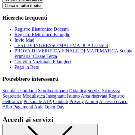
Cerca in
tutto il sito
Ricerche frequenti
Registro Elettronico Docenti
Registro Elettronico Famiglie
Invio Mad
TEST DI INGRESSO MATEMATICA Classe 3
PROVA DI VERIFICA FINALE DI MATEMATICA Scuola
Primaria: Classe Terza
Convitto Nazionale Filangieri
Pago in Rete
Potrebbero interessarti
Scuola secondaria
Scuola primaria
Didattica
Servizi
Sicurezza
Segreteria
Modulistica
Insegnanti
Istituto
Area riservata
Registro
elettronico
Personale ATA
Contatti
Privacy
Alunni
Accesso civico
Albo
Pagamenti
Aule
Open Day
Accedi ai servizi