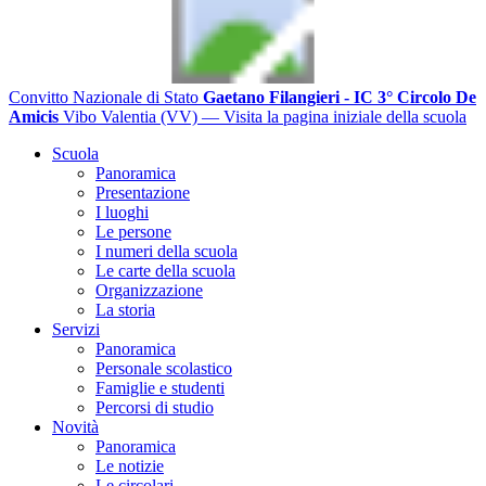
Convitto Nazionale di Stato
Gaetano Filangieri - IC 3° Circolo De
Amicis
Vibo Valentia (VV)
— Visita la pagina iniziale della scuola
Scuola
Panoramica
Presentazione
I luoghi
Le persone
I numeri della scuola
Le carte della scuola
Organizzazione
La storia
Servizi
Panoramica
Personale scolastico
Famiglie e studenti
Percorsi di studio
Novità
Panoramica
Le notizie
Le circolari